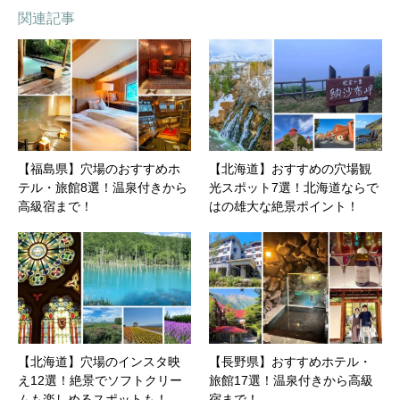
関連記事
【福島県】穴場のおすすめホ
【北海道】おすすめの穴場観
テル・旅館8選！温泉付きから
光スポット7選！北海道ならで
高級宿まで！
はの雄大な絶景ポイント！
【北海道】穴場のインスタ映
【長野県】おすすめホテル・
え12選！絶景でソフトクリー
旅館17選！温泉付きから高級
ムも楽しめるスポットも！
宿まで！