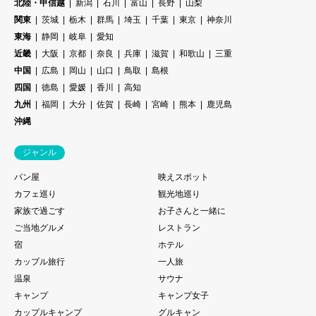
北陸・甲信越
新潟
石川
富山
長野
山梨
関東
茨城
栃木
群馬
埼玉
千葉
東京
神奈川
東海
静岡
岐阜
愛知
近畿
大阪
京都
奈良
兵庫
滋賀
和歌山
三重
中国
広島
岡山
山口
鳥取
島根
四国
徳島
愛媛
香川
高知
九州
福岡
大分
佐賀
長崎
宮崎
熊本
鹿児島
沖縄
ジャンル
パン屋
映えスポット
カフェ巡り
観光地巡り
家族で過ごす
お子さんと一緒に
ご当地グルメ
レストラン
宿
ホテル
カップル旅行
一人旅
温泉
サウナ
キャンプ
キャンプ女子
カップルキャンプ
グルキャン