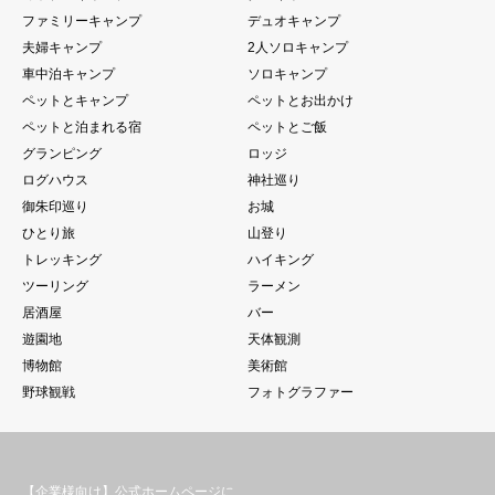
ファミリーキャンプ
デュオキャンプ
夫婦キャンプ
2人ソロキャンプ
車中泊キャンプ
ソロキャンプ
ペットとキャンプ
ペットとお出かけ
ペットと泊まれる宿
ペットとご飯
グランピング
ロッジ
ログハウス
神社巡り
御朱印巡り
お城
ひとり旅
山登り
トレッキング
ハイキング
ツーリング
ラーメン
居酒屋
バー
遊園地
天体観測
博物館
美術館
野球観戦
フォトグラファー
【企業様向け】公式ホームページに