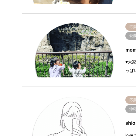
応
愛
mo
♥️大
っぱい
応
沖
shi
love