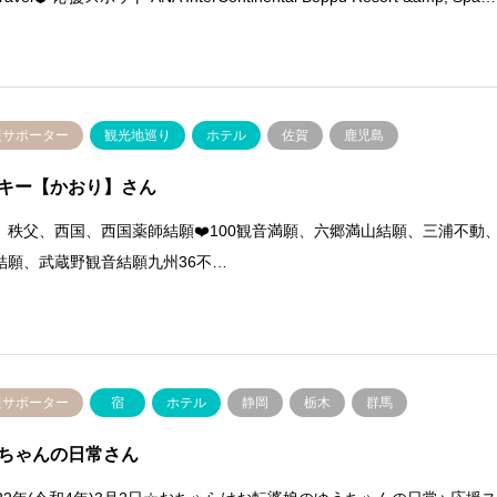
援サポーター
観光地巡り
ホテル
佐賀
鹿児島
キー【かおり】さん
、秩父、西国、西国薬師結願❤️100観音満願、六郷満山結願、三浦不動
結願、武蔵野観音結願九州36不…
援サポーター
宿
ホテル
静岡
栃木
群馬
ちゃんの日常さん