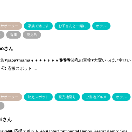
援サポーター
家族で過ごす
お子さんと一緒に
ホテル
媛
香川
鹿児島
moさん
家族♥papa♥mama👧👦👦👧👦👧👧🐕🐕🐕🐹私の宝物♥大変いっぱい幸せい
🥰 応援スポット …
援サポーター
映えスポット
観光地巡り
ご当地グルメ
ホテル
縄
oriさん
 travel🥥 応援スポット ANA InterContinental Beppu Resort &amp; Spa…