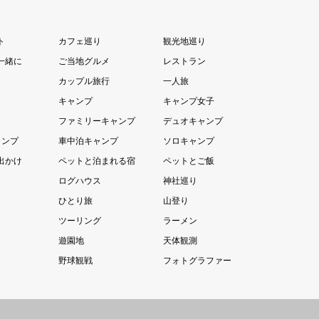
ト
カフェ巡り
観光地巡り
一緒に
ご当地グルメ
レストラン
カップル旅行
一人旅
キャンプ
キャンプ女子
ファミリーキャンプ
デュオキャンプ
ャンプ
車中泊キャンプ
ソロキャンプ
出かけ
ペットと泊まれる宿
ペットとご飯
ログハウス
神社巡り
ひとり旅
山登り
ツーリング
ラーメン
遊園地
天体観測
野球観戦
フォトグラファー