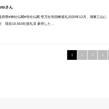
otoさん
道府県#神社仏閣#寺社仏閣 壱万社寺回峰巡礼2020年12月、湖東三山に
行 現在10,563社巡礼済 参拝した…
1
2
3
4