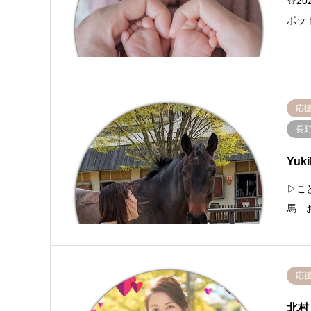
☆2
ポッ
応
長
Yuk
▷こ
馬 
応
北村