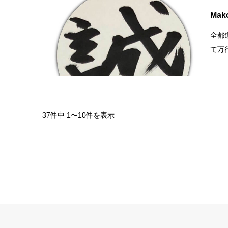
Mak
全都
て万
37件中 1〜10件を表示