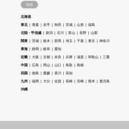
地域
北海道
東北
青森
岩手
秋田
宮城
山形
福島
北陸・甲信越
新潟
石川
富山
長野
山梨
関東
茨城
栃木
群馬
埼玉
千葉
東京
神奈川
東海
静岡
岐阜
愛知
近畿
大阪
京都
奈良
兵庫
滋賀
和歌山
三重
中国
広島
岡山
山口
鳥取
島根
四国
徳島
愛媛
香川
高知
九州
福岡
大分
佐賀
長崎
宮崎
熊本
鹿児島
沖縄