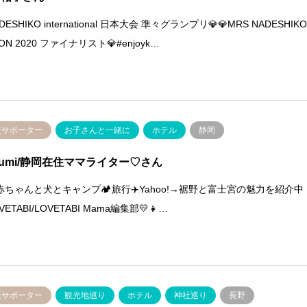
ADESHIKO international 日本大会 準々グランプリ💎💎MRS NADESHIK
PON 2020 ファイナリスト💎#enjoyk…
援サポーター
お子さんと一緒に
ホテル
静岡
gumi/静岡在住ママライター♡さん
赤ちゃんと犬とキャンプ🏕️旅行✈️Yahoo!→裾野と富士宮の魅力を紹介中
OVETABI/LOVETABI Mama編集部💛👧…
援サポーター
観光地巡り
ホテル
神社巡り
長野