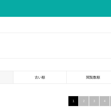
古い順
閲覧数順
1
2
3
4