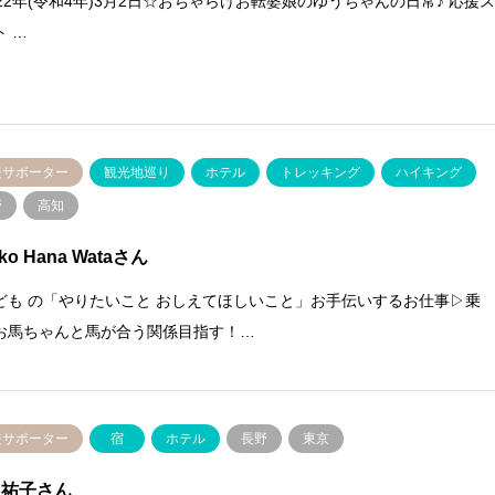
022年(令和4年)3月2日☆おちゃらけお転婆娘のゆうちゃんの日常♪ 応援
ト …
援サポーター
観光地巡り
ホテル
トレッキング
ハイキング
野
高知
iko Hana Wataさん
ども の「やりたいこと おしえてほしいこと」お手伝いするお仕事▷乗
お馬ちゃんと馬が合う関係目指す！…
援サポーター
宿
ホテル
長野
東京
 祐子さん