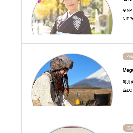
💎N
NIP
応
Me
毎月
🗻L
応