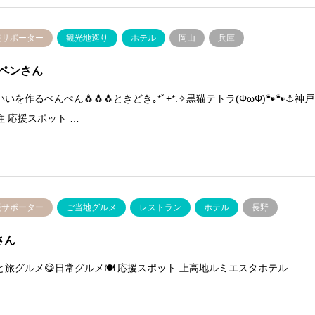
援サポーター
観光地巡り
ホテル
岡山
兵庫
ペンさん
いを作るぺんぺん🐧🐧🐧ときどき｡*ﾟ+*.✧黒猫テトラ(ΦωΦ)🐾🐾⚓神戸
住 応援スポット …
援サポーター
ご当地グルメ
レストラン
ホテル
長野
さん
と旅グルメ😋日常グルメ🍽️ 応援スポット 上高地ルミエスタホテル …