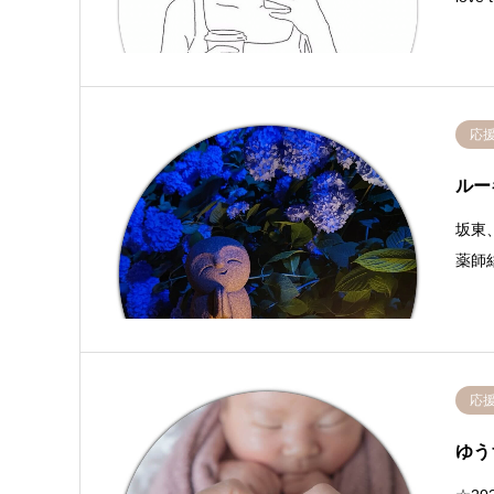
応
ルー
坂東
薬師
応
ゆう