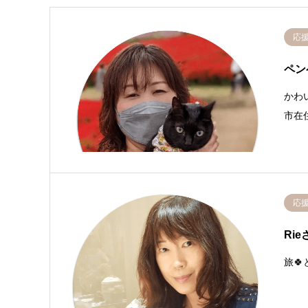
応
ペン
かわい
市在
応
Rie
旅