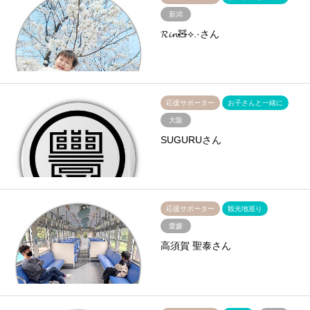
新潟
𝓡𝓲𝓷🧸⟡.·さん
応援サポーター
お子さんと一緒に
大阪
SUGURUさん
応援サポーター
観光地巡り
愛媛
高須賀 聖泰さん