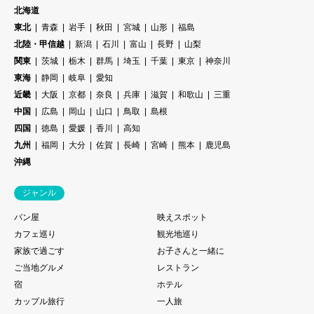
北海道
東北
青森
岩手
秋田
宮城
山形
福島
北陸・甲信越
新潟
石川
富山
長野
山梨
関東
茨城
栃木
群馬
埼玉
千葉
東京
神奈川
東海
静岡
岐阜
愛知
近畿
大阪
京都
奈良
兵庫
滋賀
和歌山
三重
中国
広島
岡山
山口
鳥取
島根
四国
徳島
愛媛
香川
高知
九州
福岡
大分
佐賀
長崎
宮崎
熊本
鹿児島
沖縄
ジャンル
パン屋
映えスポット
カフェ巡り
観光地巡り
家族で過ごす
お子さんと一緒に
ご当地グルメ
レストラン
宿
ホテル
カップル旅行
一人旅