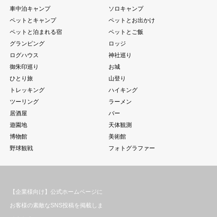
車中泊キャンプ
ソロキャンプ
ペットとキャンプ
ペットとお出かけ
ペットと泊まれる宿
ペットとご飯
グランピング
ロッジ
ログハウス
神社巡り
御朱印巡り
お城
ひとり旅
山登り
トレッキング
ハイキング
ツーリング
ラーメン
居酒屋
バー
遊園地
天体観測
博物館
美術館
野球観戦
フォトグラファー
【企業様向け】公式ホームページに
お客様の素敵なSNS投稿を掲載しま