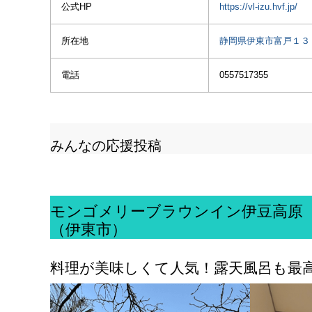
公式HP
https://vl-izu.hvf.jp/
所在地
静岡県伊東市富戸１３
電話
0557517355
みんなの応援投稿
モンゴメリーブラウンイン伊豆高原
（伊東市）
料理が美味しくて人気！露天風呂も最