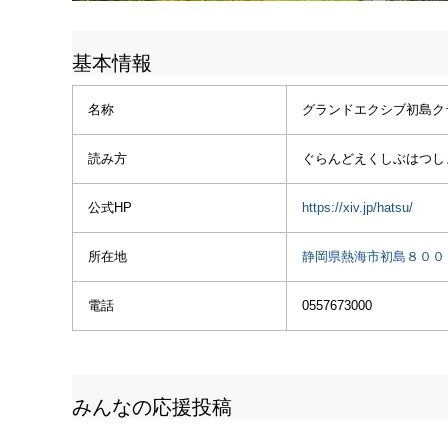
基本情報
名称
グランドエクシブ初島ク
読み方
ぐらんどえくしぶはつし
公式HP
https://xiv.jp/hatsu/
所在地
静岡県熱海市初島８００
電話
0557673000
みんなの応援投稿