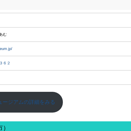
あむ
eum.jp/
３６２
ュージアムの詳細をみる
市）