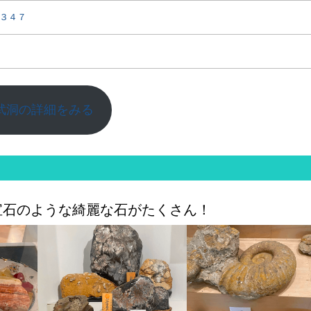
３４７
武洞の詳細をみる
宝石のような綺麗な石がたくさん！