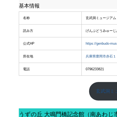
基本情報
名称
玄武洞ミュージアム
読み方
げんぶどうみゅーじ
公式HP
https://genbudo-mus
所在地
兵庫県豊岡市赤石１
電話
0796233821
玄武洞ミ
うずの丘 大鳴門橋記念館（南あわじ