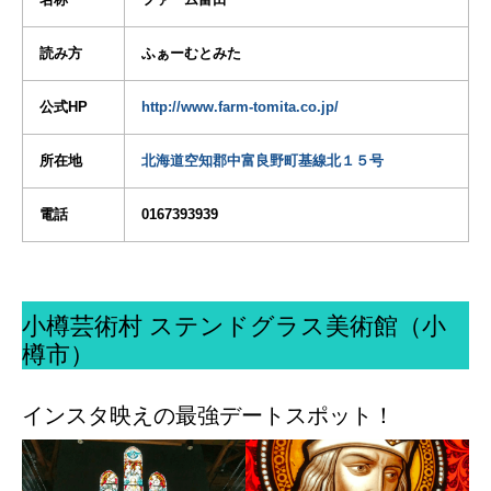
読み方
ふぁーむとみた
公式HP
http://www.farm-tomita.co.jp/
所在地
北海道空知郡中富良野町基線北１５号
電話
0167393939
小樽芸術村 ステンドグラス美術館（小
樽市）
インスタ映えの最強デートスポット！