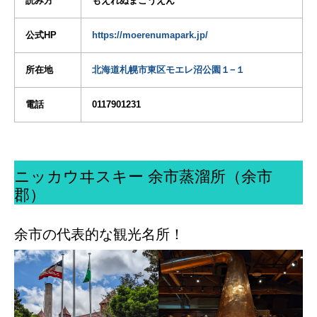
読み方
もえれぬまこうえん
公式HP
https://moerenumapark.jp/
所在地
北海道札幌市東区モエレ沼公園１−１
電話
0117901231
ニッカウヰスキー 余市蒸溜所（余市
郡）
余市の代表的な観光名所！