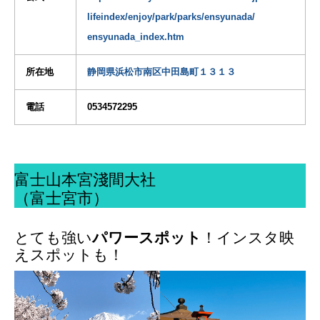
lifeindex/enjoy/park/parks/ensyunada/
ensyunada_index.htm
所在地
静岡県浜松市南区中田島町１３１３
電話
0534572295
富士山本宮淺間大社
（富士宮市）
とても強い
パワースポット
！インスタ映
えスポットも！