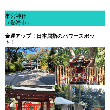
來宮神社
（熱海市）
金運アップ！日本屈指の
パワースポッ
ト
！