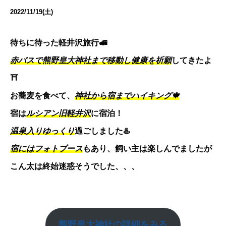
2022/11/19(土)
待ちに待った軽井沢旅行🚅
赤バスで熊野皇大神社まで移動し健康を祈願
してきたよ
⛩
お蕎麦を食べて、
神社から宿までハイキング🍁
宿は
ルシアン旧軽井沢
に宿泊！
温泉入りゆっくり
過ごしました♨️
宿にはフォトブース
もあり、飼い主は楽しんでましたが
こん太は終始迷惑そうでした、、、
熊野皇大神社
の詳細をみる