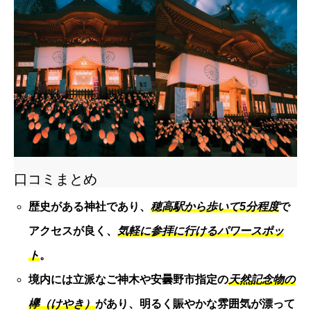
口コミまとめ
歴史がある神社であり、
穂高駅から歩いて5分程度
で
アクセスが良く、
気軽に参拝に行けるパワースポッ
ト
。
境内には立派なご神木や安曇野市指定の
天然記念物の
欅（けやき）
があり、明るく賑やかな雰囲気が漂って