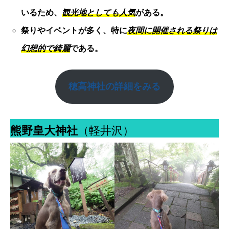
いるため、
観光地としても人気
がある。
祭りやイベントが多く、特に
夜間に開催される祭りは
幻想的で綺麗
である。
穂高神社
の詳細をみる
熊野皇大神社
（軽井沢）