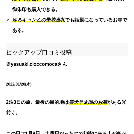
御朱印も購入できる。
ゆるキャン△の聖地巡礼
でも話題になっているお寺で
ある。
ピックアップ口コミ投稿
＠
yasuaki.cioccomoca
さん
2022/01/20(木)
2泊3日の旅、最後の目的地は
霊犬早太郎のお墓
がある光
前寺。
この日は1月8日、土曜日だったので初詣に来る人が多か