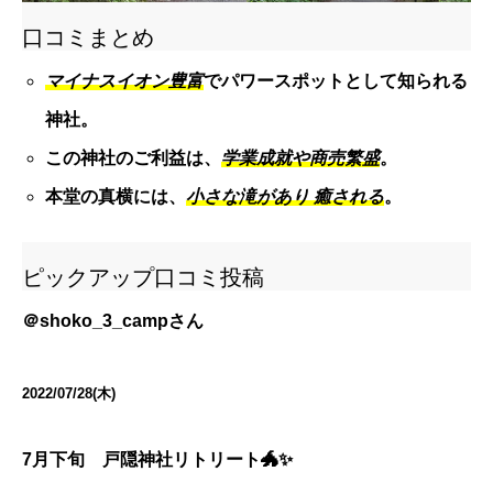
口コミまとめ
マイナスイオン豊富
でパワースポットとして知られる
神社。
この神社のご利益は、
学業成就や商売繁盛
。
本堂の真横には、
小さな滝があり 癒される
。
ピックアップ口コミ投稿
＠
shoko_3_camp
さん
2022/07/28(木)
7月下旬 戸隠神社リトリート🐲✨