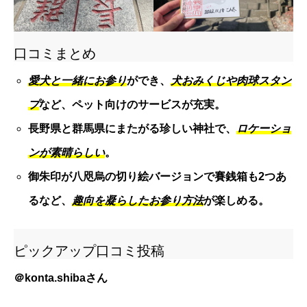
口コミまとめ
愛犬と一緒にお参り
ができ、
犬おみくじや肉球スタン
プ
など、ペット向けのサービスが充実。
長野県と群馬県にまたがる珍しい神社で、
ロケーショ
ンが素晴らしい
。
御朱印が八咫烏の切り絵バージョンで賽銭箱も2つあ
るなど、
趣向を凝らしたお参り方法
が楽しめる。
ピックアップ口コミ投稿
＠
konta.shiba
さん