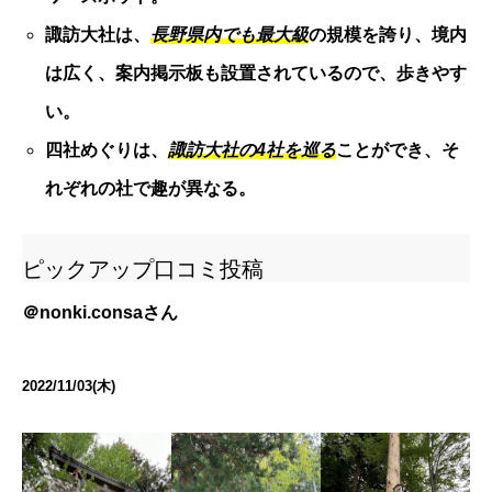
諏訪大社は、
長野県内でも最大級
の規模を誇り、境内
は広く、案内掲示板も設置されているので、歩きやす
い。
四社めぐりは、
諏訪大社の4社を巡る
ことができ、そ
れぞれの社で趣が異なる。
ピックアップ口コミ投稿
＠
nonki.consa
さん
2022/11/03(木)