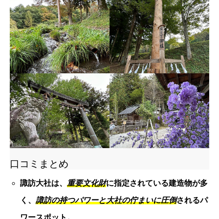
口コミまとめ
諏訪大社は、
重要文化財
に指定されている建造物が多
く、
諏訪の持つパワーと大社の佇まいに圧倒
されるパ
ワースポット。