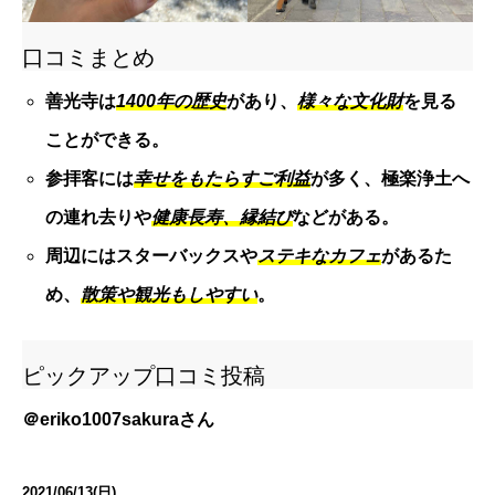
口コミまとめ
善光寺は
1400年の歴史
があり、
様々な文化財
を見る
ことができる。
参拝客には
幸せをもたらすご利益
が多く、極楽浄土へ
の連れ去りや
健康長寿、縁結び
などがある。
周辺にはスターバックスや
ステキなカフェ
があるた
め、
散策や観光もしやすい
。
ピックアップ口コミ投稿
＠
eriko1007sakura
さん
2021/06/13(日)