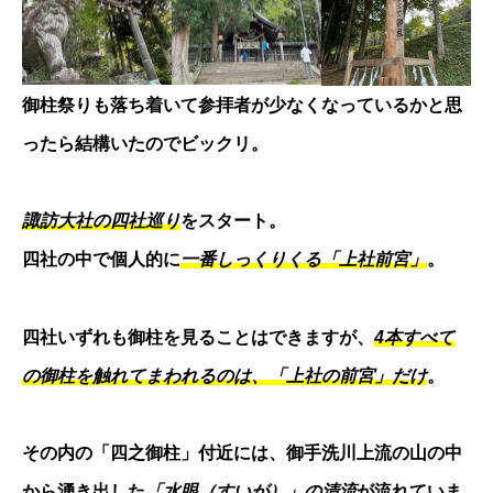
御柱祭りも落ち着いて参拝者が少なくなっているかと思
ったら結構いたのでビックリ。
諏訪大社の四社巡り
をスタート。
四社の中で個人的に
一番しっくりくる「上社前宮」
。
四社いずれも御柱を見ることはできますが、
4本すべて
の御柱を触れてまわれるのは、「上社の前宮」だけ
。
その内の「四之御柱」付近には、御手洗川上流の山の中
から湧き出した
「水眼（すいが）」の清流
が流れていま