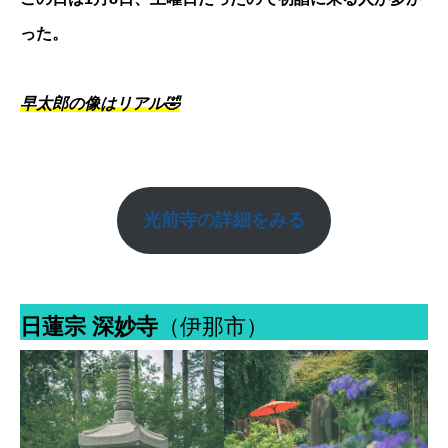
った。
早太郎の像はリアル🤣
光前寺
の詳細をみる
日蓮宗 深妙寺
（伊那市）