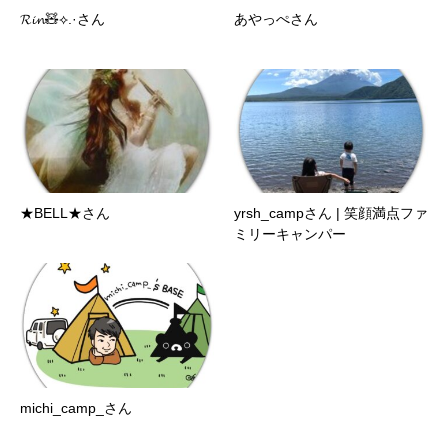
𝓡𝓲𝓷🧸⟡.·さん
あやっぺさん
★BELL★さん
yrsh_campさん | 笑顔満点ファ
ミリーキャンパー
michi_camp_さん