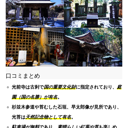
口コミまとめ
光前寺は古刹で
国の重要文化財
に指定されており、
庭
園（国の名勝）が有名
。
杉並木参道や苔むした石垣、早太郎像が見所であり、
光苔は
天然記念物として有名
。
駐車場が無料
であり、
素晴らしい紅葉や苔
も楽しめ、