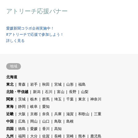
アトリーチ応援バナー
愛媛新聞コラボ企画実施中！
#アトリーチで応援で参加しよう！
詳しく見る
地域
北海道
東北
青森
岩手
秋田
宮城
山形
福島
北陸・甲信越
新潟
石川
富山
長野
山梨
関東
茨城
栃木
群馬
埼玉
千葉
東京
神奈川
東海
静岡
岐阜
愛知
近畿
大阪
京都
奈良
兵庫
滋賀
和歌山
三重
中国
広島
岡山
山口
鳥取
島根
四国
徳島
愛媛
香川
高知
九州
福岡
大分
佐賀
長崎
宮崎
熊本
鹿児島