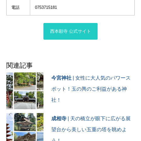
#西本願寺#お西さん#国宝#
電話
0753715181
飛雲閣#飛雲閣一般公開 #滴
翠園#柿葺#招賢殿#京都#特
別公開#そうだ京都行こう#
大人旅プレミアム
西本願寺 公式サイト
#japan_photo_hub#アトリ
ーチで応援
関連記事
今宮神社
| 女性に大人気のパワース
ポット！玉の輿のご利益がある神
社！
成相寺
| 天の橋立が眼下に広がる展
望台から美しい五重の塔を眺めよ
う！