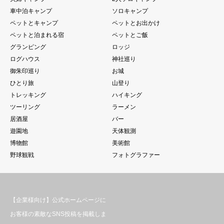
車中泊キャンプ
ソロキャンプ
ペットとキャンプ
ペットとお出かけ
ペットと泊まれる宿
ペットとご飯
グランピング
ロッジ
ログハウス
神社巡り
御朱印巡り
お城
ひとり旅
山登り
トレッキング
ハイキング
ツーリング
ラーメン
居酒屋
バー
遊園地
天体観測
博物館
美術館
野球観戦
フォトグラファー
【企業様向け】公式ホームページに
お客様の素敵なSNS投稿を掲載しま