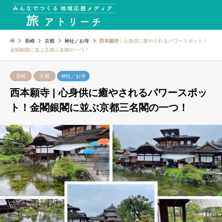
長崎
京都
神社／お寺
西本願寺
| 心身供に癒やされるパワースポット！
金閣銀閣に並ぶ京都三名閣の一つ！
長崎
京都
神社／お寺
西本願寺
| 心身供に癒やされるパワースポッ
ト！金閣銀閣に並ぶ京都三名閣の一つ！