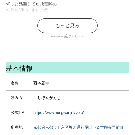
ずっと熱望してた飛雲閣の
特別公開行けました🥹
金閣銀閣に並ぶ#京都三名閣
の一つ
もっと見る
豊臣秀吉が建てた
池に囲まれた建物が空に流
れる雲のように見えること
から飛雲閣というそうです
☁️
#浄土真宗 を開いた#親鸞
基本情報
聖人御誕生850年 の記念し
て5月21日まで公開されてい
ます👀
名称
西本願寺
お抹茶席だと飛雲閣の中に
入れるとの事で🍵
読み方
にしほんがんじ
なんとか幸運をゲットでき
私ごときが国宝の中でお茶
を頂いてきました🍵幸せす
公式HP
https://www.hongwanji.kyoto/
ぎな素敵な体験できました
💓
所在地
京都府京都市下京区堀川通花屋町下る本願寺門前町
中は撮影禁止でした🈲