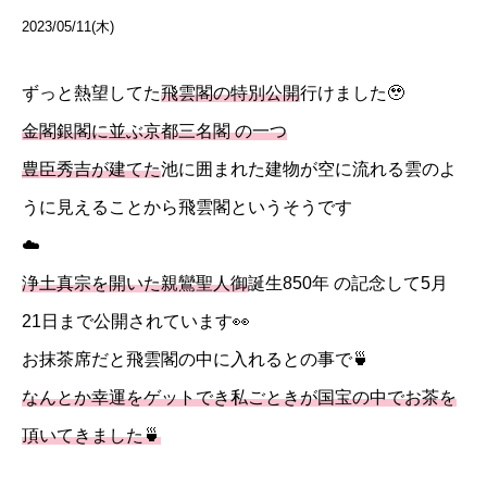
2023/05/11(木)
ずっと熱望してた
飛雲閣の特別公開
行けました🥹
金閣銀閣に並ぶ京都三名閣 の一つ
豊臣秀吉が建てた
池に囲まれた建物が空に流れる雲のよ
うに見えることから飛雲閣というそうです
☁️
浄土真宗を開いた親鸞聖人御
誕生850年 の記念して5月
21日まで公開されています👀
お抹茶席だと飛雲閣の中に入れるとの事で🍵
なんとか幸運をゲットでき私ごときが国宝の中でお茶を
頂いてきました🍵