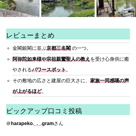
レビューまとめ
金閣銀閣に並ぶ
京都三名閣
の一つ。
阿弥陀如来様や宗祖親鸞聖人の教え
を受け心身供に癒
やされる
パワースポット
。
その敷地の広さと建屋の巨大さに、
家族一同感嘆の声
が上がるほど
。
ピックアップ口コミ投稿
＠
harapeko._._.gram
さん