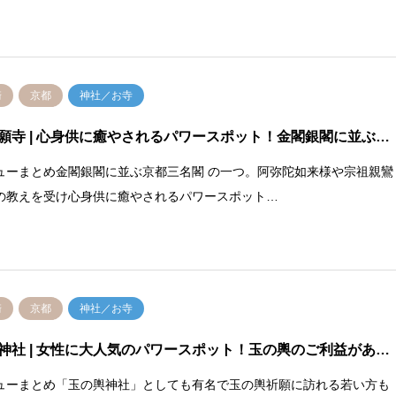
崎
京都
神社／お寺
願寺
| 心身供に癒やされるパワースポット！金閣銀閣に並ぶ…
ューまとめ金閣銀閣に並ぶ京都三名閣 の一つ。阿弥陀如来様や宗祖親鸞
の教えを受け心身供に癒やされるパワースポット…
崎
京都
神社／お寺
神社
| 女性に大人気のパワースポット！玉の輿のご利益があ…
ューまとめ「玉の輿神社」としても有名で玉の輿祈願に訪れる若い方も