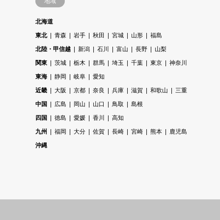
地域
北海道
東北
青森
岩手
秋田
宮城
山形
福島
北陸・甲信越
新潟
石川
富山
長野
山梨
関東
茨城
栃木
群馬
埼玉
千葉
東京
神奈川
東海
静岡
岐阜
愛知
近畿
大阪
京都
奈良
兵庫
滋賀
和歌山
三重
中国
広島
岡山
山口
鳥取
島根
四国
徳島
愛媛
香川
高知
九州
福岡
大分
佐賀
長崎
宮崎
熊本
鹿児島
沖縄