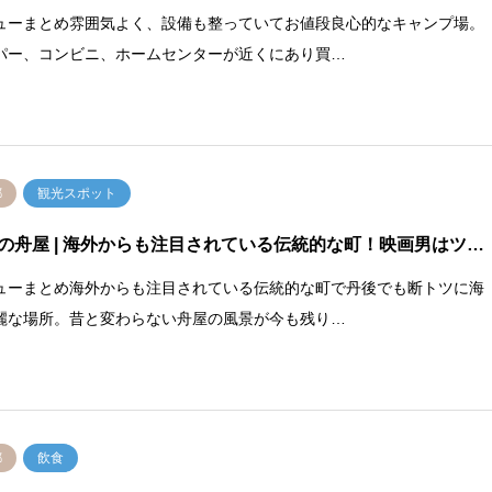
ューまとめ雰囲気よく、設備も整っていてお値段良心的なキャンプ場。
パー、コンビニ、ホームセンターが近くにあり買…
都
観光スポット
の舟屋
| 海外からも注目されている伝統的な町！映画男はツ…
ューまとめ海外からも注目されている伝統的な町で丹後でも断トツに海
麗な場所。昔と変わらない舟屋の風景が今も残り…
都
飲食