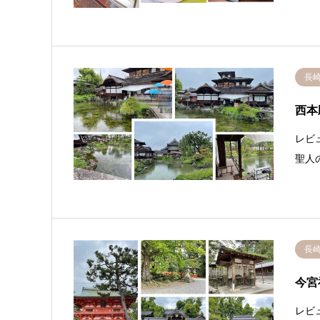
長
西本
レビ
聖人
長
今宮
レビ