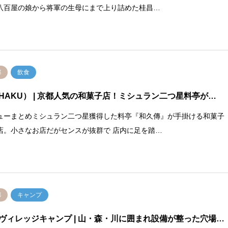
八百屋の娘から将軍の生母にまで上り詰めた桂昌…
都
飲食
HAKU）
| 京都人気の和菓子店！ミシュラン二つ星料亭が…
ューまとめミシュラン二つ星獲得した料亭『和久傳』が手掛ける和菓子
店。小さなお店だがセンスが抜群で 店内に足を踏…
都
キャンプ
ヴィレッジキャンプ
| 山・森・川に囲まれ設備が整った穴場…