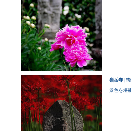
嶺岳寺
|
景色を堪