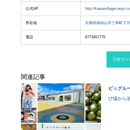
#campgenic
公式HP
http://kawaivillagecamp.c
#バンドック
#ソロベース
#ソログルキャン
所在地
京都府福知山市三和町下
#キャンプライフ
#キャンプ好き
電話
0773457775
#キャンプ好きな人と繋がり
たい
#campic掲載希望
#キャンプベース掲載希望
川合ヴィ
#takibi掲載希望
#アトリーチで応援
関連記事
#kawaivillagecamp
ビッグル
び場から