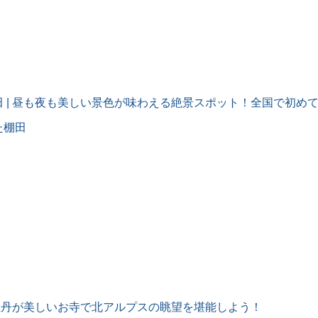
田 | 昼も夜も美しい景色が味わえる絶景スポット！全国で初め
た棚田
 牡丹が美しいお寺で北アルプスの眺望を堪能しよう！