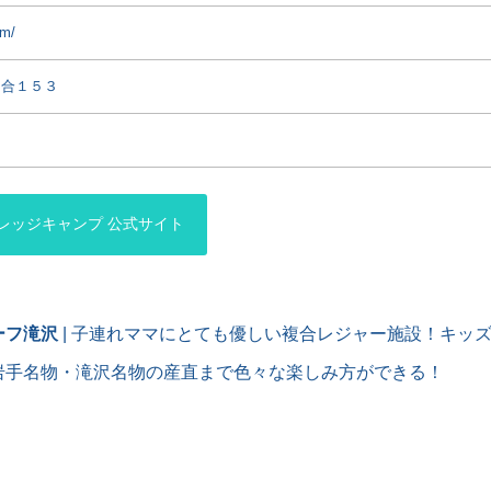
om/
川合１５３
レッジキャンプ 公式サイト
ーフ滝沢
| 子連れママにとても優しい複合レジャー施設！キッ
岩手名物・滝沢名物の産直まで色々な楽しみ方ができる！