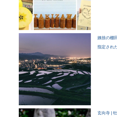
姨捨の棚
指定され
玄向寺 |