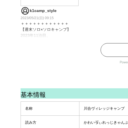
k1camp_style
2023/05/21(日) 09:15
＋＋＋＋＋＋＋＋＋＋＋＋
【週末ソロ×ソロキャンプ】
2023年11泊目。
3度目の#kawaivillagecamp 。
今回はBサイトの林間エリ
ア。
そして、かなり久々のソロベ
ース！
2023.05.20〜05.21
＋＋＋＋＋＋＋＋＋＋＋＋
#solocamp
#camping
基本情報
#lovecamping
#campstyle
#campgear
名称
川合ヴィレッジキャンプ
#outdoor
#camplife
読み方
かわいゔぃれっじきゃん
#camper