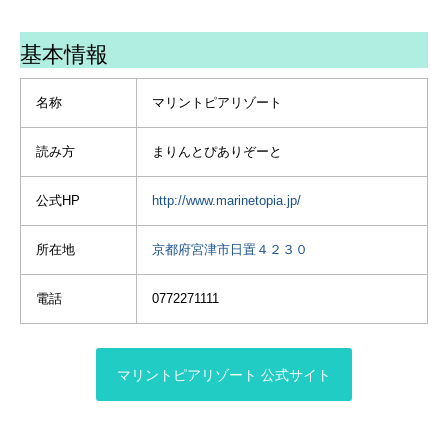
の〜〜〜んびり過ごした😌
🩷
基本情報
①ウズウズ通り越えた表情
がたまらん🤣🩷
名称
マリントピアリゾート
夜ご飯もいっぱいあって満
読み方
まりんとぴありぞーと
足😋
２日目は朝ごはん食べて午
公式HP
http://www.marinetopia.jp/
前中から海〜🩵
いつもの穴場スポットで海
所在地
京都府宮津市日置４２３０
日和でも貸切り状態😆✌️✨
電話
0772271111
⑧⑨いつもの探し物🤣
探し物の正体がやっと
発覚した🫢🤣
またリールにあげよ🩷
マリントピアリゾート 公式サイト
🩷
スマホ１台📱水没して王騎