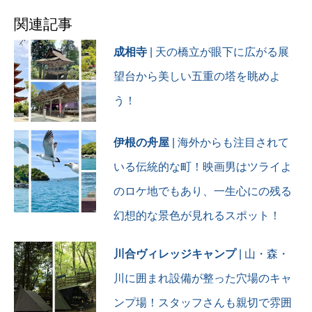
との写真はもちろん
部屋の写真とか色々いろい
関連記事
ろ
全部さようならした😇🪽👋
成相寺
| 天の橋立が眼下に広がる展
それも思い出ということで
😛👍
望台から美しい五重の塔を眺めよ
う！
#王騎#ゴールデンレトリバ
ー#ゴールデンレトリーバー
#4歳#ゴールデンレトリバー
伊根の舟屋
| 海外からも注目されて
のいる生活
#大型犬のいる生活#犬のい
いる伝統的な町！映画男はツライよ
る暮らし#レトリバー部
のロケ地でもあり、一生心にの残る
#犬との暮らし#マリナーゴ
ールデン
幻想的な景色が見れるスポット！
#マリナーゴールデン犬舎#
アトリーチで応援
#京都#宮津#犬と旅行#マリ
川合ヴィレッジキャンプ
| 山・森・
ントピア
川に囲まれ設備が整った穴場のキャ
#goldenretriever#ouki#doglover
#doglife#doggymark_large#retrievermagazinerepost
ンプ場！スタッフさんも親切で雰囲