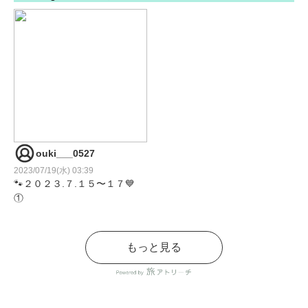
ouki___0527
2023/07/19(水) 03:39
🐾２０２３.７.１５〜１７💙
①
またギリギリに決まった旅
行💨
もっと見る
王騎の回復も早かったおか
げで無事に😌
初日から海予定やったけど
体調見る為に