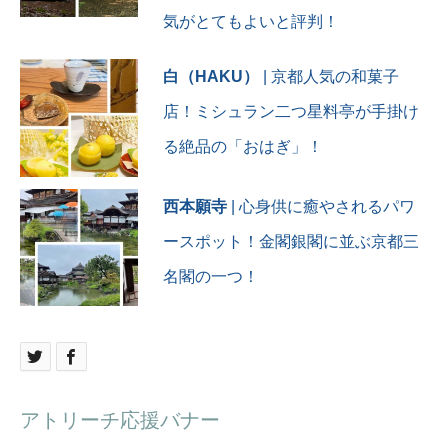
気がとてもよいと評判！
白（HAKU）
| 京都人気の和菓子
店！ミシュラン二つ星料亭が手掛け
る絶品の「おはぎ」！
西本願寺
| 心身供に癒やされるパワ
ースポット！金閣銀閣に並ぶ京都三
名閣の一つ！
アトリーチ応援バナー