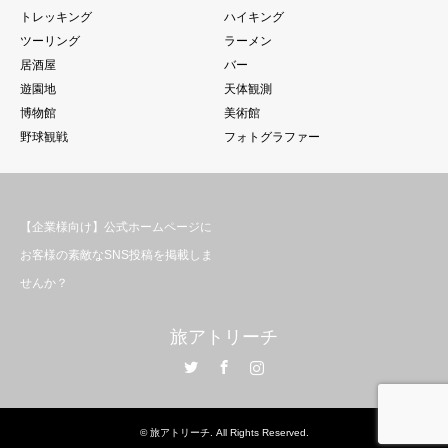
トレッキング
ハイキング
ツーリング
ラーメン
居酒屋
バー
遊園地
天体観測
博物館
美術館
野球観戦
フォトグラファー
【企業様向け】公式ホームページに
お客様の素敵なSNS投稿を掲載しま
せんか？
旅アトリーチ
Twitter
Facebook
Instagram
©
旅アトリーチ
. All Rights Reserved.