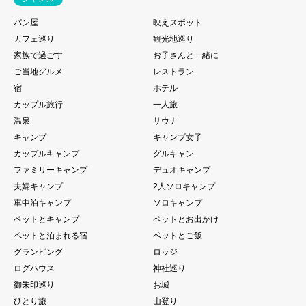
パン屋
映えスポット
カフェ巡り
観光地巡り
家族で過ごす
お子さんと一緒に
ご当地グルメ
レストラン
宿
ホテル
カップル旅行
一人旅
温泉
サウナ
キャンプ
キャンプ女子
カップルキャンプ
グルキャン
ファミリーキャンプ
デュオキャンプ
夫婦キャンプ
2人ソロキャンプ
車中泊キャンプ
ソロキャンプ
ペットとキャンプ
ペットとお出かけ
ペットと泊まれる宿
ペットとご飯
グランピング
ロッジ
ログハウス
神社巡り
御朱印巡り
お城
ひとり旅
山登り