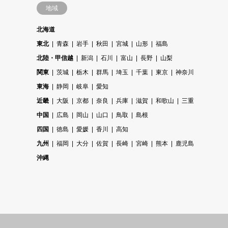
地域
北海道
東北
青森
岩手
秋田
宮城
山形
福島
北陸・甲信越
新潟
石川
富山
長野
山梨
関東
茨城
栃木
群馬
埼玉
千葉
東京
神奈川
東海
静岡
岐阜
愛知
近畿
大阪
京都
奈良
兵庫
滋賀
和歌山
三重
中国
広島
岡山
山口
鳥取
島根
四国
徳島
愛媛
香川
高知
九州
福岡
大分
佐賀
長崎
宮崎
熊本
鹿児島
沖縄