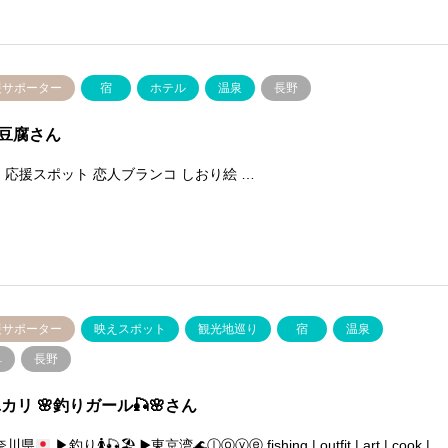
援サポーター
宿
ホテル
温泉
長野
豆腐さん
目 応援スポット 恋人ブランコ しおり絵 …
援サポーター
映えスポット
観光地巡り
宿
温泉
阜
長野
ユカリ 🌸釣りガール🎣🌸さん
神奈川県
▶︎釣り
🚺
🎣
🏖
▶︎東京湾
🌊
ⓛⓞⓥⓔ fishing | outfit | art | cook |