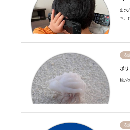
出水
ち。
応
ポ
旅が
応