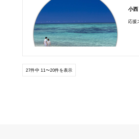
小西
応援ス
27件中 11〜20件を表示