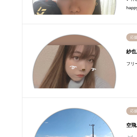
happ
応
紗也
フリー
応
空飛