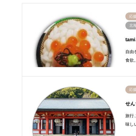
応
北
tam
自由
食欲
応
せん
旅行
味し