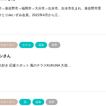
市→泉佐野市→福岡市→大分市→出水市。出水市生まれ、泉佐野市育
ひとりdeいずみ会員。2022年4月から江…
援サポーター
ホテル
温泉
長野
リンさん
大好き 応援スポット 風のテラスKUKUNA 大池…
援サポーター
宿
温泉
長野