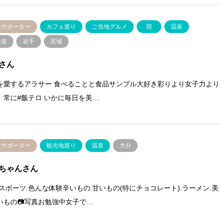
援サポーター
カフェ巡り
ご当地グルメ
宿
温泉
海道
岩手
宮城
iさん
を愛するアラサー 食べることと食品サンプル大好き彩りより女子力より
。常に#飯テロ いかに毎日を美…
援サポーター
観光地巡り
温泉
大分
ちゃんさん
.スポーツ.色んな体験辛いもの.甘いもの(特にチョコレート).ラーメン.美
いもの📷写真お勉強中女子で…