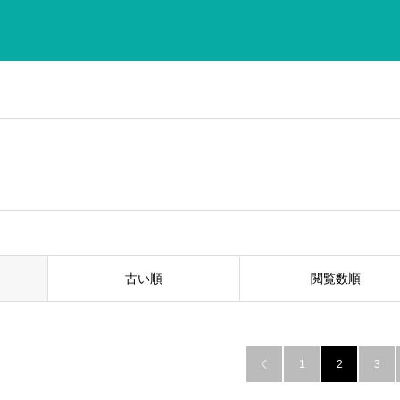
古い順
閲覧数順
1
2
3
