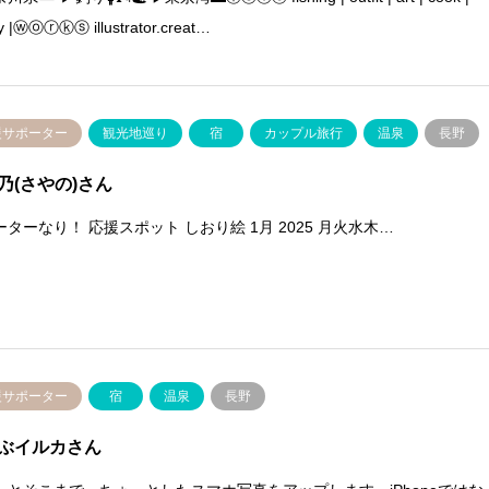
y |ⓦⓞⓡⓚⓢ illustrator.creat…
援サポーター
観光地巡り
宿
カップル旅行
温泉
長野
乃(さやの)さん
ターなり！ 応援スポット しおり絵 1月 2025 月火水木…
援サポーター
宿
温泉
長野
ぶイルカさん