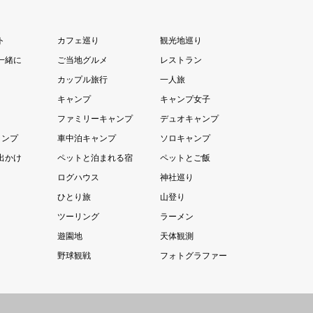
ト
カフェ巡り
観光地巡り
一緒に
ご当地グルメ
レストラン
カップル旅行
一人旅
キャンプ
キャンプ女子
ファミリーキャンプ
デュオキャンプ
ャンプ
車中泊キャンプ
ソロキャンプ
出かけ
ペットと泊まれる宿
ペットとご飯
ログハウス
神社巡り
ひとり旅
山登り
ツーリング
ラーメン
遊園地
天体観測
野球観戦
フォトグラファー