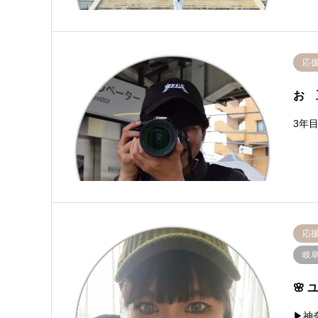
応
お 
3年
応
岐
🌸 
▶︎