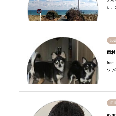
ぷら
い。
応
岡村
fro
ワワ
応
ayo