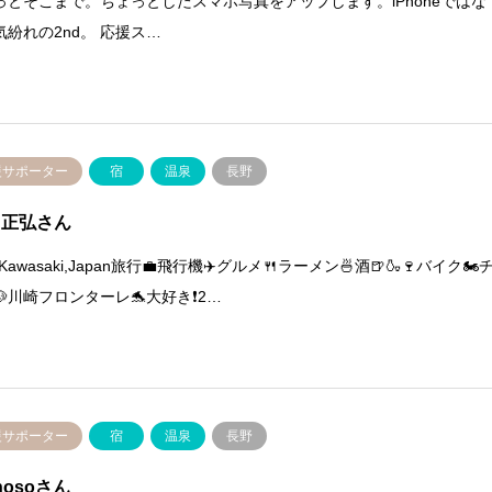
っとそこまで。ちょっとしたスマホ写真をアップします。iPhoneではな
気紛れの2nd。 応援ス…
援サポーター
宿
温泉
長野
 正弘さん
m Kawasaki,Japan旅行💼飛行機✈️グルメ🍴ラーメン🍜酒🍺🍶🍷バイク🏍️
🐶川崎フロンターレ🐬大好き❗2…
援サポーター
宿
温泉
長野
nosoさん