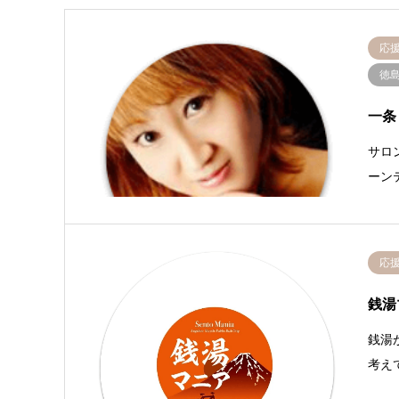
応
徳
一条
サロ
ーン
応
銭湯
銭湯
考え