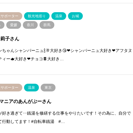
援サポーター
観光地巡り
温泉
お城
島
愛媛
香川
群馬
 莉子さん
ンちゃんシャンパーニュ🍾🥂大好き😘❤シャンパーニュ大好き❤アフタヌ
ティー🫖大好き❤チョコ🍫大好き…
援サポーター
温泉
東京
マニアのあんがぶーさん
が好き過ぎて‥銭湯を修繕する仕事をやりたいです！その為に、自分で
て行動してます！#自転車銭湯 #…