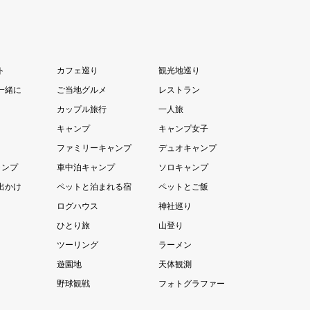
ト
カフェ巡り
観光地巡り
一緒に
ご当地グルメ
レストラン
カップル旅行
一人旅
キャンプ
キャンプ女子
ファミリーキャンプ
デュオキャンプ
ャンプ
車中泊キャンプ
ソロキャンプ
出かけ
ペットと泊まれる宿
ペットとご飯
ログハウス
神社巡り
ひとり旅
山登り
ツーリング
ラーメン
遊園地
天体観測
野球観戦
フォトグラファー