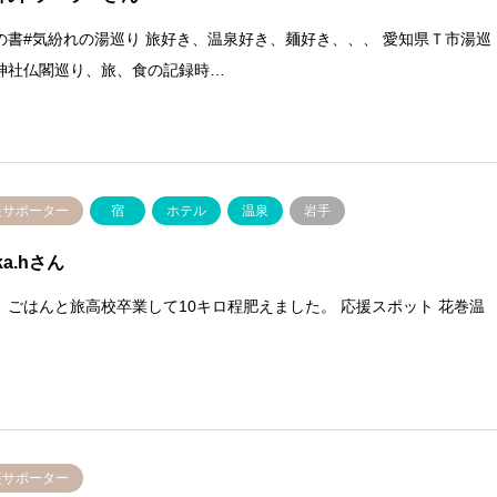
の書#気紛れの湯巡り 旅好き、温泉好き、麺好き、、、 愛知県Ｔ市湯巡
神社仏閣巡り、旅、食の記録時…
援サポーター
宿
ホテル
温泉
岩手
ka.hさん
 ごはんと旅高校卒業して10キロ程肥えました。 応援スポット 花巻温
援サポーター