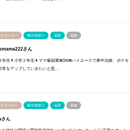
援サポーター
観光地巡り
温泉
愛媛
dsmama222さん
３年生👨小学２年生👩ママ😁副業❌DM❌ハイエースで車中泊旅、ポケモ
日常をアップしていきたいと思…
援サポーター
観光地巡り
温泉
愛媛
waさん