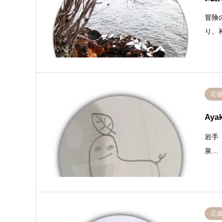
冒険
り、
応
Aya
岩手
泉…
応