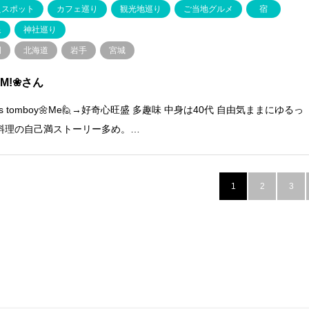
えスポット
カフェ巡り
観光地巡り
ご当地グルメ
宿
泉
神社巡り
岡
北海道
岩手
宮城
ÜM!❀さん
5's tomboy🌼Me🙋→好奇心旺盛 多趣味 中身は40代 ⁡⁡自由気ままにゆるっ
料理の自己満ストーリー多め。…
1
2
3