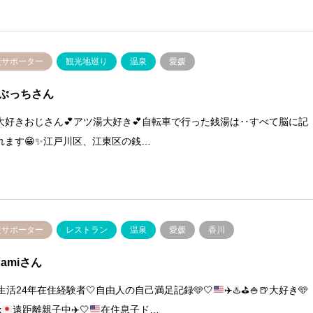
援サポーター
観光地巡り
温泉
愛媛
ぶっちさん
大好きおじさん💕アツ湯大好き💕自転車で行った銭湯は‥すべて脳に記
れます😁✨江戸川区、江東区の銭…
援サポーター
レストラン
温泉
愛媛
香川
namiさん
生活24年在住経験者
🤍
自由人の自己満足記録
🩵
🤍
✈️
♨️
⛳️
🍚
🍺
大好き
🩵
x
遠距離親子中
✈️
🤍
在住息子ド…