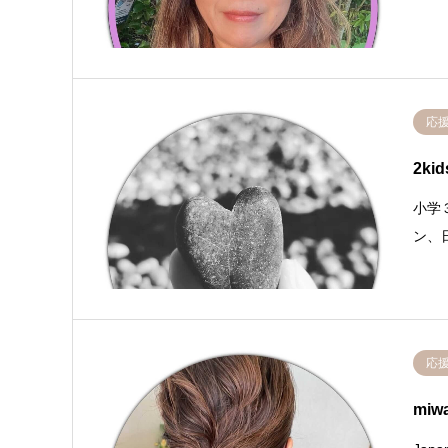
応
2ki
小学
ン、
応
mi