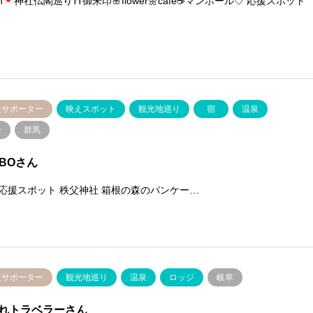
n
神社仏閣巡り
⛩
御朱印
🌸
flower
🌼
cafe
☕️
マンホール♡ 応援スポット
援サポーター
映えスポット
観光地巡り
宿
温泉
分
群馬
NBOさん
 応援スポット 秩父神社 箱根の森のパンケー…
援サポーター
観光地巡り
温泉
ロッジ
岐阜
れトラベラーさん