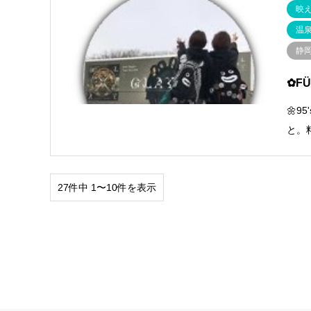
映
温
静
✿F
🌼9
と。
27件中 1〜10件を表示