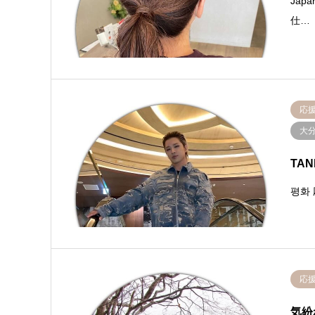
Japa
仕…
応
大
TA
평화
応
気紛