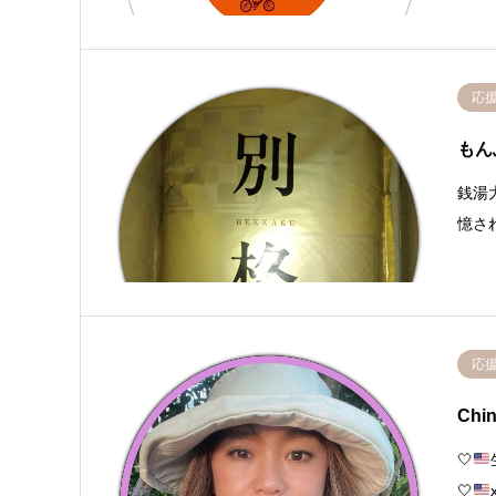
応
もん
銭湯
憶さ
応
Chi
🤍
🤍