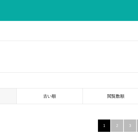
古い順
閲覧数順
1
2
3