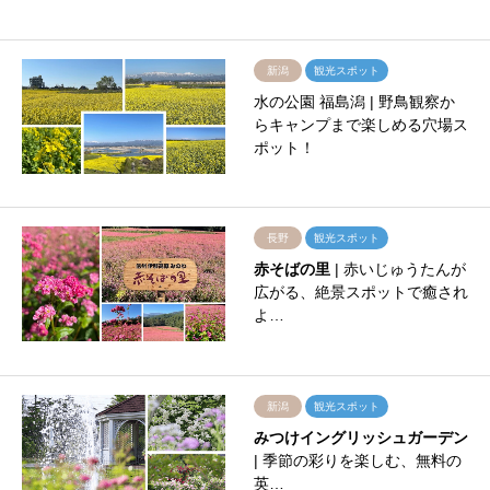
新潟
観光スポット
水の公園 福島潟 | 野鳥観察か
らキャンプまで楽しめる穴場ス
ポット！
長野
観光スポット
赤そばの里
| 赤いじゅうたんが
広がる、絶景スポットで癒され
よ…
新潟
観光スポット
みつけイングリッシュガーデン
| 季節の彩りを楽しむ、無料の
英…