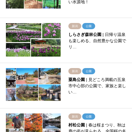
い水源地！
新潟
公園
しらさぎ森林公園
| 日帰り温泉
も楽しめる、自然豊かな公園で
リ…
新潟
公園
粟島公園
| 見どころ満載の五泉
市中心部の公園で、家族と楽し
い…
新潟
公園
村松公園
| 春は桜まつり、秋は
鹿の姿が見られる。全国桜の名