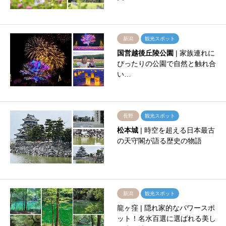
新潟
観光スポット
国営越後丘陵公園
| 家族連れに
ぴったりの公園で自然と触れ合
い…
長野
観光スポット
松本城
| 時空を超える日本最古
の天守閣が語る歴史の物語
新潟
観光スポット
龍ヶ窪 | 隠れ家的なパワースポ
ット！名水百選に選ばれる美し