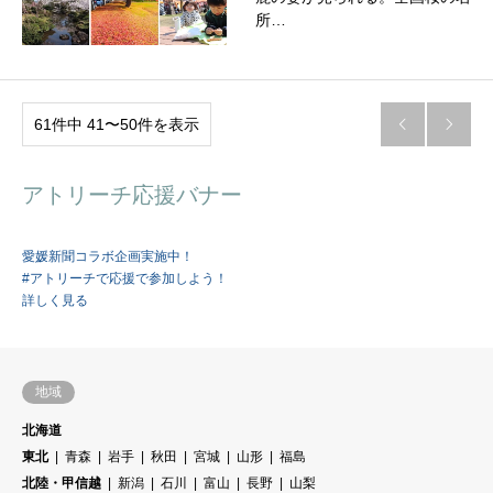
所…
61件中 41〜50件を表示


アトリーチ応援バナー
愛媛新聞コラボ企画実施中！
#アトリーチで応援で参加しよう！
詳しく見る
地域
北海道
東北
青森
岩手
秋田
宮城
山形
福島
北陸・甲信越
新潟
石川
富山
長野
山梨