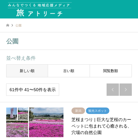
公園
公園
並べ替え条件
新しい順
古い順
閲覧数順
61件中 41〜50件を表示


新潟
観光スポット
芝桜まつり | 巨大な芝桜のカー
ペットに包まれて心癒される、
穴場の自然公園