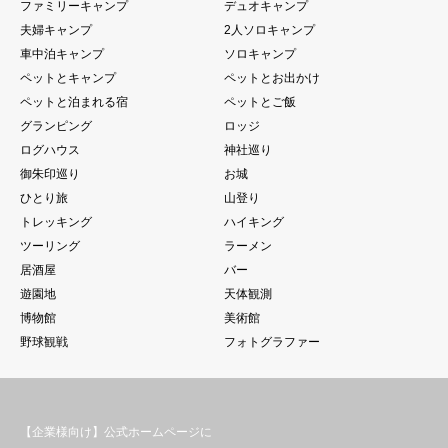
ファミリーキャンプ
デュオキャンプ
夫婦キャンプ
2人ソロキャンプ
車中泊キャンプ
ソロキャンプ
ペットとキャンプ
ペットとお出かけ
ペットと泊まれる宿
ペットとご飯
グランピング
ロッジ
ログハウス
神社巡り
御朱印巡り
お城
ひとり旅
山登り
トレッキング
ハイキング
ツーリング
ラーメン
居酒屋
バー
遊園地
天体観測
博物館
美術館
野球観戦
フォトグラファー
【企業様向け】公式ホームページに