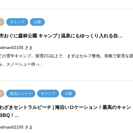
潟
キャンプ
公園
市おぐに森林公園 キャンプ
| 温泉にもゆっくり入れる自…
ndman02105 さま
ての雪中キャンプ。積雪2㍍以上で、まずはセルフ整地。長靴で新雪を
み。スノーシュー持っ…
潟
複合レジャー
キャンプ
公園
わざきセントラルビーチ | 海沿いロケーション！最高のキャン
BBQ！…
ndman02105 さま