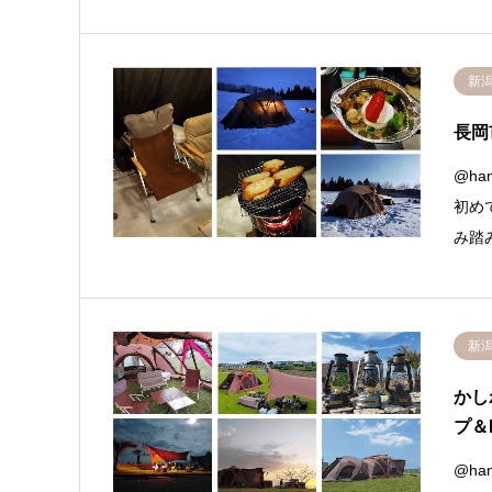
新
長岡
@ha
初め
み踏
新
かし
プ＆
@ha