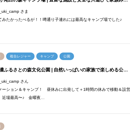
_uki_camp さま
てみたかったべるが！！噂通り子連れには最高なキャンプ場でした♪
野
複合レジャー
キャンプ
公園
濃ふるさとの森文化公園
| 自然いっぱいの家族で楽しめる公…
_uki_camp さん
ケーション＆キャンプ！ 昼休みに出発して＋1時間の休みで移動＆設
。近場最高〜♪ 金曜夜…
潟