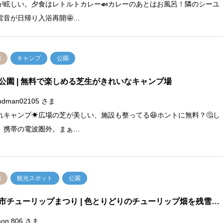
が眩しい。夕食はレトルトカレー🍛カレーのあとはお風呂！隣のシーユ
雷音が日帰り入浴再開🤩…
潟
キャンプ
公園
公園
| 無料で楽しめる芝生がきれいなキャンプ場
ndman02105 さま
れキャンプ☀広場の芝が美しい、施設も整ってる😆ホントに無料？🤔し
、携帯の電波圏外。まぁ…
潟
観光スポット
公園
市チューリップまつり
| 色とりどりのチューリップ畑を残雪…
on.806 さま