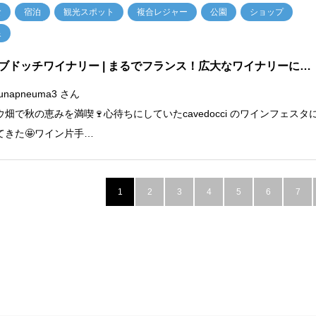
食
宿泊
観光スポット
複合レジャー
公園
ショップ
泉
ブドッチワイナリー
| まるでフランス！広大なワイナリーに…
unapneuma3 さん
ウ畑で秋の恵みを満喫🍷心待ちにしていたcavedocci のワインフェスタ
てきた🤩ワイン片手…
1
2
3
4
5
6
7