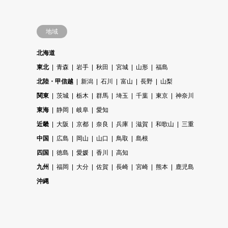
地域
北海道
東北
青森
岩手
秋田
宮城
山形
福島
北陸・甲信越
新潟
石川
富山
長野
山梨
関東
茨城
栃木
群馬
埼玉
千葉
東京
神奈川
東海
静岡
岐阜
愛知
近畿
大阪
京都
奈良
兵庫
滋賀
和歌山
三重
中国
広島
岡山
山口
鳥取
島根
四国
徳島
愛媛
香川
高知
九州
福岡
大分
佐賀
長崎
宮崎
熊本
鹿児島
沖縄