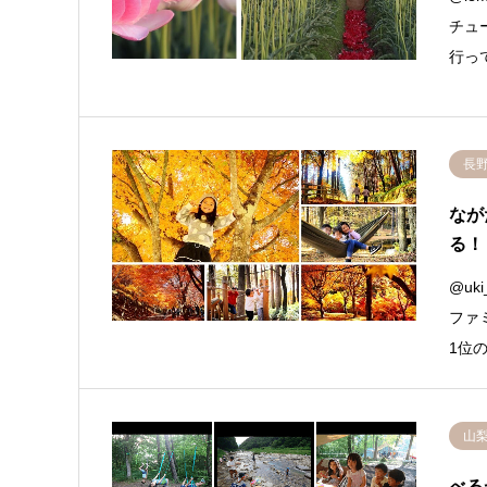
チュ
行っ
長
なが
る！
@uki
ファ
1位
山
べる