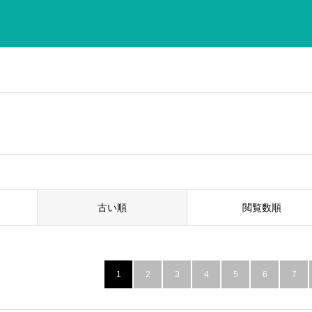
古い順
閲覧数順
1
2
3
4
5
6
7