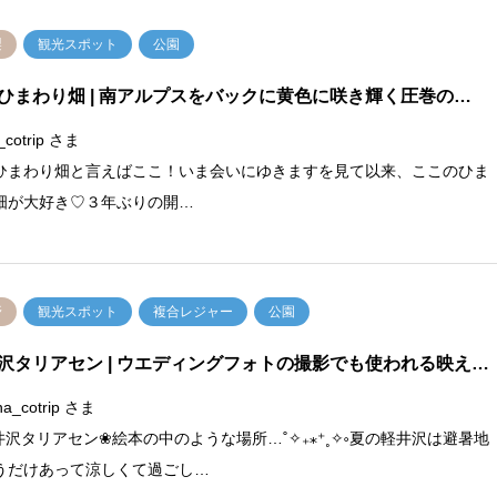
梨
観光スポット
公園
ひまわり畑
| 南アルプスをバックに黄色に咲き輝く圧巻の…
_cotrip さま
ひまわり畑と言えばここ！いま会いにゆきますを見て以来、ここのひま
畑が大好き♡３年ぶりの開…
野
観光スポット
複合レジャー
公園
沢タリアセン
| ウエディングフォトの撮影でも使われる映え…
a_cotrip さま
井沢タリアセン❀絵本の中のような場所…˚✧₊⁎⁺˳✧༚夏の軽井沢は避暑地
うだけあって涼しくて過ごし…