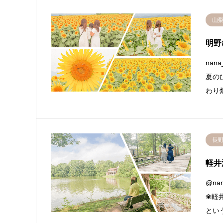
山
明野
nana
夏の
わり
長
軽井
@nan
❀軽
とい