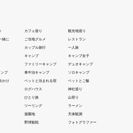
ト
カフェ巡り
観光地巡り
一緒に
ご当地グルメ
レストラン
カップル旅行
一人旅
キャンプ
キャンプ女子
ファミリーキャンプ
デュオキャンプ
ャンプ
車中泊キャンプ
ソロキャンプ
出かけ
ペットと泊まれる宿
ペットとご飯
ログハウス
神社巡り
ひとり旅
山登り
ツーリング
ラーメン
遊園地
天体観測
野球観戦
フォトグラファー