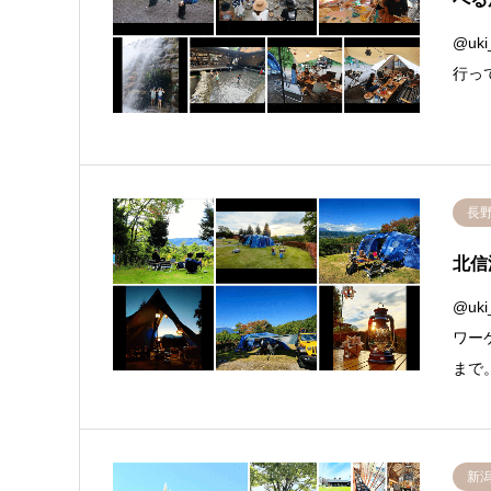
@uki
行っ
長
北信
@uki
ワー
まで
新