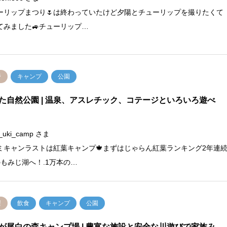
ーリップまつり🌷は終わっていたけど夕陽とチューリップを撮りたくて
てみました🚙チューリップ…
野
キャンプ
公園
た自然公園 | 温泉、アスレチック、コテージといろいろ遊べ
_uki_camp さま
ミキャンラストは紅葉キャンプ🍁まずはじゃらん紅葉ランキング2年連
のもみじ湖へ！.1万本の…
梨
飲食
キャンプ
公園
が尾白の森キャンプ場
| 豊富な施設と安全な川遊びで家族み…