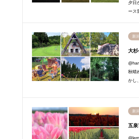
夕日
ース
新
大杉
@ha
秋晴
かし
新
五泉
@lem