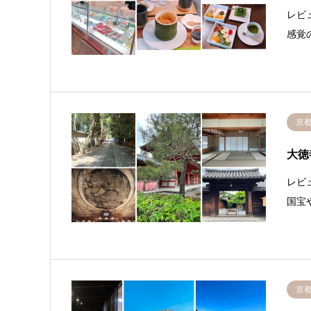
レビ
感覚
京
大徳
レビ
国宝
京