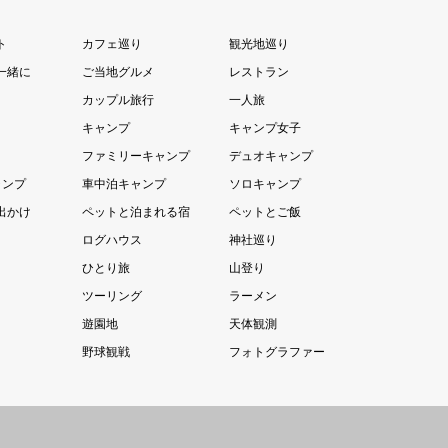
ト
カフェ巡り
観光地巡り
一緒に
ご当地グルメ
レストラン
カップル旅行
一人旅
キャンプ
キャンプ女子
ファミリーキャンプ
デュオキャンプ
ャンプ
車中泊キャンプ
ソロキャンプ
出かけ
ペットと泊まれる宿
ペットとご飯
ログハウス
神社巡り
ひとり旅
山登り
ツーリング
ラーメン
遊園地
天体観測
野球観戦
フォトグラファー