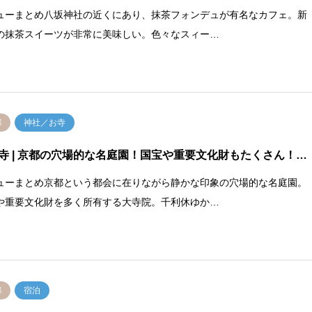
ューまとめ八坂神社の近くにあり、抹茶フォンデュが有名なカフェ。新
の抹茶スイーツが非常に美味しい。色々なスィー…
都
神社／お寺
寺
| 京都の穴場的な名庭園！国宝や重要文化財もたくさん！…
ューまとめ京都という都会に在りながら静かな印象の穴場的な名庭園。
や重要文化財を多く所有する大寺院。千利休ゆか…
都
宿泊