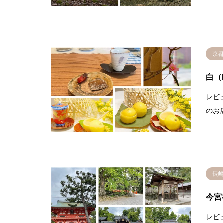
京
白（
レビ
のお
長
今宮
レビ