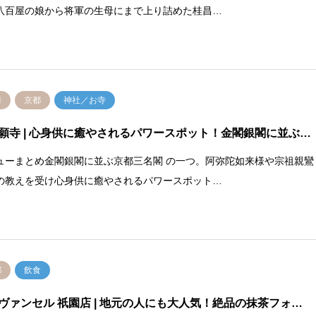
八百屋の娘から将軍の生母にまで上り詰めた桂昌…
崎
京都
神社／お寺
願寺
| 心身供に癒やされるパワースポット！金閣銀閣に並ぶ…
ューまとめ金閣銀閣に並ぶ京都三名閣 の一つ。阿弥陀如来様や宗祖親鸞
の教えを受け心身供に癒やされるパワースポット…
都
飲食
ヴァンセル 祇園店
| 地元の人にも大人気！絶品の抹茶フォ…