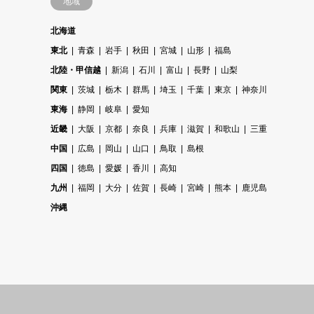
地域
北海道
東北
青森
岩手
秋田
宮城
山形
福島
北陸・甲信越
新潟
石川
富山
長野
山梨
関東
茨城
栃木
群馬
埼玉
千葉
東京
神奈川
東海
静岡
岐阜
愛知
近畿
大阪
京都
奈良
兵庫
滋賀
和歌山
三重
中国
広島
岡山
山口
鳥取
島根
四国
徳島
愛媛
香川
高知
九州
福岡
大分
佐賀
長崎
宮崎
熊本
鹿児島
沖縄