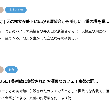
都
神社／お寺
寺
| 天の橋立が眼下に広がる展望台から美しい五重の塔を眺…
ューまとめパノラマ展望台や弁天山の展望台からは、天橋立や周囲の
を一望できる。地形を生かした立派な寺院や美しい…
都
飲食
USE
| 美術館に併設されたお洒落なカフェ！京都の野…
ューまとめ美術館に併設されたカフェで広々として開放的な内装で、落
いて食事ができる。京都のお野菜をたっぷり使っ…