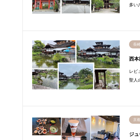
多い
長
西本
レビ
聖人
京
ジュ