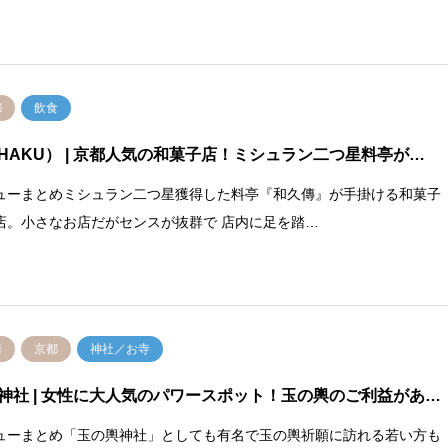
都
飲食
HAKU）
| 京都人気の和菓子店！ミシュラン二つ星料亭が…
ューまとめミシュラン二つ星獲得した料亭『和久傳』が手掛ける和菓子
店。小さなお店だがセンスが抜群で 店内に足を踏…
崎
京都
神社／お寺
神社
| 女性に大人気のパワースポット！玉の輿のご利益があ…
ューまとめ「玉の輿神社」としても有名で玉の輿祈願に訪れる若い方も