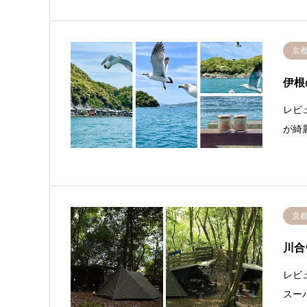
京
伊根
レビ
が綺
京
川合
レビ
スー