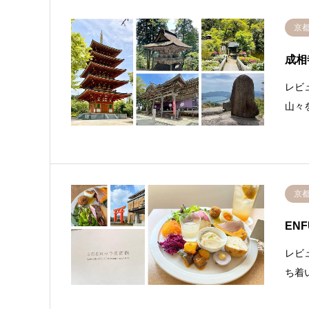
京
成相
レビ
山々
京
ENF
レビ
ち着