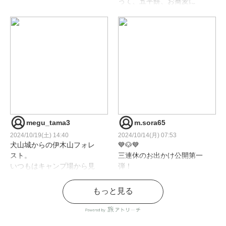
って、五平餅、お蕎麦に
ついに来ま
締めの明方ハムの醤油フラ
した😍
ンク！
前の日には、ゲートタワー
国宝の犬山城は現存
で名古屋コーチンのひつま
する日本最古の木造天守🏯
ぶし
福岡の地元の友達も満足し
(室町時代の天文6年（1537
たでしょう😊
年）に織田信長の叔父であ
あ〜完全に食べすぎたけ
る織田信康によって築城さ
ど、２日間15000歩歩いた
れました)
から
カロリーゼロってことで👍
megu_tama3
m.sora65
紅葉🍁も美しかったし、最
2024/10/19(土) 14:40
2024/10/14(月) 07:53
強の城🏯✨✨✨
#犬山城 #犬山城下町 #犬山
犬山城からの伊木山フォレ
💙🐶💙
城下町食べ歩き #犬山城下
スト。
三連休のお出かけ公開第一
城アプリ
町グルメ #愛知県 #犬山市 #
いつもはキャンプ場から見
弾！
244/3000達成
プチ旅 #プチ女子旅 #飛騨牛
てるけど、
にぎり #五平餅 #五平餅だん
初犬山城からのショット📷
現存天守１２城制覇〜🏯✨
もっと見る
城下町も、何往復した
ご #蕎麦 #明方醤油フランク
ちょっと感動✨
残りは国宝犬山城ひとつだ
かな…
#名古屋コーチン #名古屋コ
けになっていて、ずっと行
美味しい店見付けた😋
ーチンひつまぶし #キャン
#国宝犬山城 #犬山城 #愛知
きたかった犬山城やっと行
🍽
プ #夫婦キャンプ #アトリー