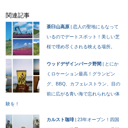
#城跡⠀
🩷🩷💙💙💙🩷🩷💙💙💙💙💙
#城好きな人と繋がりたい⠀
🩷🩷💙💙💙🩷🩷
関連記事
#城好き⠀
#御城印⠀
#犬山城 #国宝天守 #現存天
#石垣⠀
茶臼山高原
| 恋人の聖地にもなって
守12城
#石垣好き⠀
#天下人が見た景色 #城好き
いるのでデートスポット！美しい芝
#石垣好きな人と繋がりたい
にはたまらない
⠀
桜で埋め尽くされる映える場所。
#わくわくが止まらん #現存
#城好き女子⠀
天守12城制覇
#城巡り⠀
#お友達に会えて #めっちゃ
#歴史⠀
ウッドデザインパーク野間
| とにか
楽しかった
#歴史好き⠀
#大満足の1日
くロケーション最高！グランピン
#歴史好きな人と繋がりたい
#アトリーチで応援
⠀
グ、BBQ、カフェレストラン、目の
#柴犬 #白柴 #白柴そら #そ
#旅行⠀
ら
#旅行好き⠀
前に広がる青い海で忘れられない体
#shiba #shibainu #sora
#旅行好きな人と繋がりたい
#smile
験を！
⠀
#smiledog #whiteshiba
#castle⠀
#whiteshibainu
#Japanesecastle⠀
カルスト珈琲
| 23年オープン！四国
#繋がりに感謝 #優しさ学園
#城巡り⠀
#唐の輪