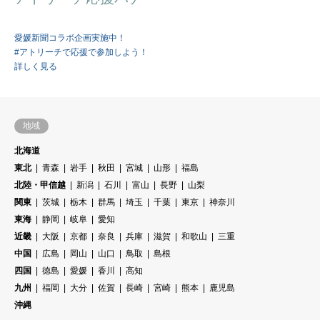
愛媛新聞コラボ企画実施中！
#アトリーチで応援で参加しよう！
詳しく見る
地域
北海道
東北
青森
岩手
秋田
宮城
山形
福島
北陸・甲信越
新潟
石川
富山
長野
山梨
関東
茨城
栃木
群馬
埼玉
千葉
東京
神奈川
東海
静岡
岐阜
愛知
近畿
大阪
京都
奈良
兵庫
滋賀
和歌山
三重
中国
広島
岡山
山口
鳥取
島根
四国
徳島
愛媛
香川
高知
九州
福岡
大分
佐賀
長崎
宮崎
熊本
鹿児島
沖縄