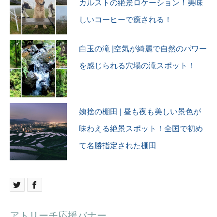
#アトリーチで応援
カルストの絶景ロケーション！美味
#唐cute #マークンコーデ
#犬山城
#ハッピィラブピョン
しいコーヒーで癒される！
#白帝城
#チーム唐草
#日本最古現存天守
#紅葉
白玉の滝 |空気が綺麗で自然のパワー
#犬山市
を感じられる穴場の滝スポット！
姨捨の棚田 | 昼も夜も美しい景色が
味わえる絶景スポット！全国で初め
て名勝指定された棚田
アトリーチ応援バナー