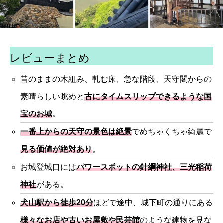
レビューまとめ
昔のままの木組み、軋む床、急な階段、天守閣からの
素晴らしい眺めと
古にタイムスリップできるような国
宝のお城
。
一番上からの天守の景色は絶景
でめちゃくちゃ綺麗で
見る価値が絶対あり
。
お城登城口には
パワースポットの針綱神社、三光稲荷
神社
がある。
犬山駅から徒歩20分
ほどで途中、城下町の通りにある
様々なお店や古いお屋敷や民芸館
のような建物を見な