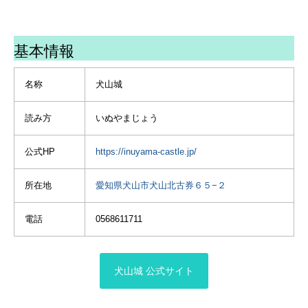
県 #犬山市 #木曽川 #犬山 #
けた〜🙌
チで応援 #キャンプ好きな
旅 #旅行 #友達と旅 #プチ女
相方さんが滋賀にいて、滋
次のpostで紹介できる
人と繋がりたい #写真好き
子旅 #アトリーチで応援 #お
賀からは２時間かからない
かな
な人と繋がりたい
基本情報
でかけ #キャンプ #夫婦キャ
くらいの距離なので行って
ンプ #キャンプ好きな人と
きました😁
今日は、母の体調が悪
繋がりたい #写真好きな人
ここはわんこは入れないの
く、病院🏥に連れて行こう
名称
犬山城
と繋がりたい
でそらはお友達のにこちゃ
か
んと外で待っててくれて、
様子をうかがってたら
読み方
いぬやまじょう
飼い主だけお城を堪能🏯✨
今、1階で、どーーーー
ーん😳
ずっと行きたかったお城に
公式HP
https://inuyama-castle.jp/
も行けて
慌てて母を見に行った
ずっと会いたかったにこち
ら
所在地
愛知県犬山市犬山北古券６５−２
ゃんに会えて大満足の１日
部屋の中で転倒🥺💦
となりました💕
電話
0568611711
mackey.u_u
歩けたから良かった😮‍💨
お初にお目にかかりますと
は思えないそらとにこちゃ
母が施設に居てくれた
ん🩷
時に行けた犬山城🏯でした
犬山城 公式サイト
可愛かった〜😆💕
また会おうね〜🩷
#城⠀