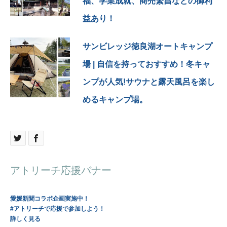
福、学業成就、商売繁昌などの御利
ああ！悔しい（笑）
益あり！
もしも 熊野大社に行って
三羽見つけましたら
サンビレッジ徳良湖オートキャンプ
教えてくださぁぁい🤣🤣
場
| 自信を持っておすすめ！冬キャ
カンニングしてでも見つけ
ンプが人気!サウナと露天風呂を楽し
たい笑笑
めるキャンプ場。
…………………
📍熊野大社
山形県南陽市宮内3476-1
アトリーチ応援バナー
0238-47-7777
:::::::::::::::::::::::::::::
愛媛新聞コラボ企画実施中！
#アトリーチで応援で参加しよう！
#山形観光#南陽市#山形県#
詳しく見る
熊野大社#東北の伊勢#夏越