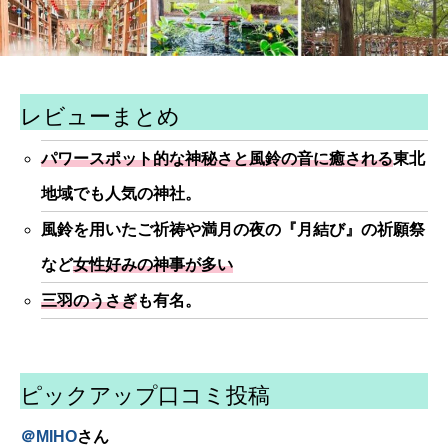
レビューまとめ
パワースポット的な神秘さと風鈴の音に癒される
東北
地域でも人気の神社。
風鈴を用いたご祈祷や満月の夜の『月結び』の祈願祭
など
女性好みの神事が多い
三羽のうさぎ
も有名。
ピックアップ口コミ投稿
＠
MIHO
さん