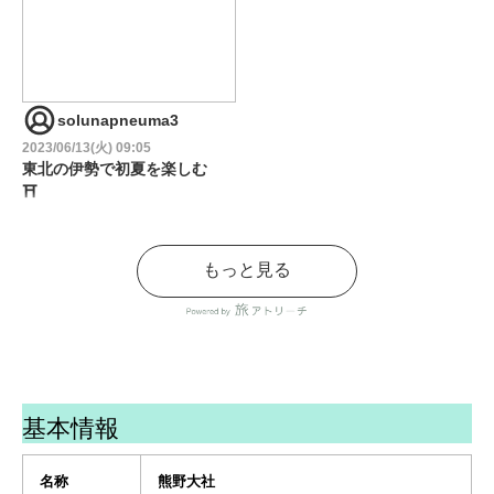
solunapneuma3
2023/06/13(火) 09:05
東北の伊勢で初夏を楽しむ
⛩
◈◈◈◈◈◈◈◈◈◈◈◈◈◈
もっと見る
ワタシの山形旅
熊野大社
東北の伊勢
と言われているだけあって
基本情報
歴史の厚みを感じる神社で
した
名称
熊野大社
本殿の茅葺き屋根の立派な