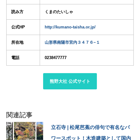
こと♡
読み方
くまのたいしゃ
.
公式HP
http://kumano-taisha.or.jp/
ちょうど夏越の祓の時期
ということで
所在地
山形県南陽市宮内３４７６−１
茅の輪があったり
電話
0238477777
風鈴飾りがあったりなど
神社ならではのイベントも
楽しめました☺️
熊野大社 公式サイト
(風鈴と霧の演出には驚い
た〜😆)
.
関連記事
実は…
熊野大社には隠れた楽しみ
立石寺
| 松尾芭蕉の俳句で有名なパ
方があって、
それが本殿裏にある
ワースポット！木造建築として国内