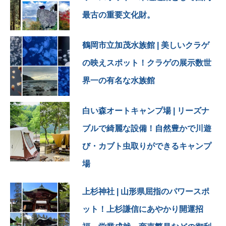
最古の重要文化財。
「三羽のうさぎ」
隠し彫りにされたうさぎ三
鶴岡市立加茂水族館
| 美しいクラゲ
羽を
全部見つけると幸せになれ
の映えスポット！クラゲの展示数世
る♪
界一の有名な水族館
という言い伝えがあるそう
で
白い森オートキャンプ場
| リーズナ
なんとか全部見つけようと
ブルで綺麗な設備！自然豊かで川遊
首を伸ばし目を見開いて
探すのですが
び・カブト虫取りができるキャンプ
場
これが難しい💦
私は一羽だけしか
上杉神社
| 山形県屈指のパワースポ
見つけられんかった😂
（pic8:どこにいるかわか
ット！上杉謙信にあやかり開運招
る？）