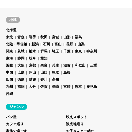
の祓#風鈴祭り#三羽のうさ
ぎ #見つけたら#幸せになれ
る#茅の輪くぐり #幻想的な
地域
世界#幸せな日常#私らしく
北海道
生きる#自分らしく輝く#新
潟グラマー#きりとりせかい
東北
青森
岩手
秋田
宮城
山形
福島
#人生は旅だ#好きなことで
北陸・甲信越
新潟
石川
富山
長野
山梨
生きていく#アトリーチで応
関東
茨城
栃木
群馬
埼玉
千葉
東京
神奈川
援
東海
静岡
岐阜
愛知
近畿
大阪
京都
奈良
兵庫
滋賀
和歌山
三重
中国
広島
岡山
山口
鳥取
島根
四国
徳島
愛媛
香川
高知
九州
福岡
大分
佐賀
長崎
宮崎
熊本
鹿児島
沖縄
ジャンル
パン屋
映えスポット
カフェ巡り
観光地巡り
家族で過ごす
お子さんと一緒に