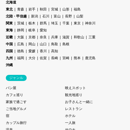
北海道
東北
青森
岩手
秋田
宮城
山形
福島
北陸・甲信越
新潟
石川
富山
長野
山梨
関東
茨城
栃木
群馬
埼玉
千葉
東京
神奈川
東海
静岡
岐阜
愛知
近畿
大阪
京都
奈良
兵庫
滋賀
和歌山
三重
中国
広島
岡山
山口
鳥取
島根
四国
徳島
愛媛
香川
高知
九州
福岡
大分
佐賀
長崎
宮崎
熊本
鹿児島
沖縄
ジャンル
パン屋
映えスポット
カフェ巡り
観光地巡り
家族で過ごす
お子さんと一緒に
ご当地グルメ
レストラン
宿
ホテル
カップル旅行
一人旅
温泉
サウナ