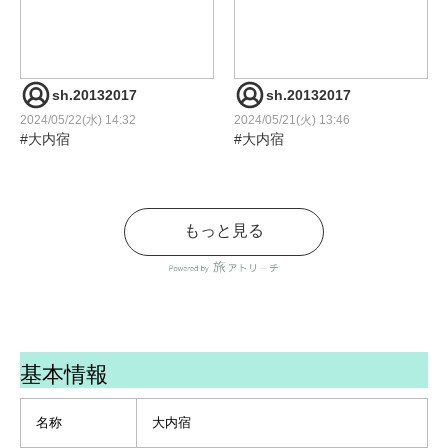
♪
♪
①
#秋田県 #稲庭うどん #山形
タムロン28-75mm F2.8 G2
県 #米沢牛
57mm f/2.8
#福島県 #道の駅喜多の郷 #
1/800秒 ISO100
sh.20132017
sh.20132017
大内宿 #ネギそば #看板ねこ
2024/05/22(水) 14:32
2024/05/21(火) 13:46
#夏休みの思い出 #わんこと
②
#大内宿
#大内宿
お出かけ #車中泊の旅 #ポメ
タムロン28-75mm F2.8 G2
ラニアン #ぽめらにあん
33mm f/2.8
#pomeranian
1/800秒 ISO100
#タムロン
#タムロン
#포메라니안#でかポメ #ち
#a063zモニター
#a063zモニター
もっと見る
びポメ #チワプー #ミックス
タムロン様よりレンズをお
タムロン様よりレンズをお
犬 #わんおもしろ連合 #おで
借りして撮影しました🌱
借りして撮影しました🌱
かけわんこ部 #アトリーチ
で応援
#福島 #福島県 #福島観光
#家族旅行 #gwの思い出
#日帰り旅行 #日帰りドライ
タムロン28-75mm F2.8 G2
①
ブ
基本情報
28mm f/5.6
タムロン28-75mm F2.8 G2
#お土産屋さん
1/2000秒 ISO100
49mm f/3.5
#キリトリセカイ #アトリー
1/250秒 ISO100
チで応援
名称
大内宿
#fukushima #japantravel