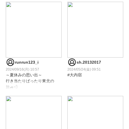
runrun123_i
sh.20132017
2024/09/16(月) 10:57
2024/05/24(金) 09:51
～夏休みの思い出～
#大内宿
行き当たりばったり東北の
旅🚙💨
Day 6 福島県 大内宿
#タムロン
♪
#a063zモニター
10枚目は秋田で食べた稲庭
タムロン様よりレンズをお
うどんと山形で食べた米沢
借りして撮影しました🌱
牛😋
♪