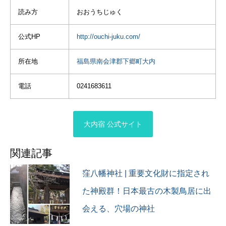
②
#ニコン #ニコン党 #タムロ
読み方
おおうちじゅく
#福島 #福島県 #福島観光
タムロン28-75mm F2.8 G2
ンレンズ
#高倉神社 #gwの思い出
34mm f/2.8
#nikonz6ii
#日帰り旅行 #日帰りドライ
1/1600秒 ISO100
公式HP
http://ouchi-juku.com/
#nikonphotography
ブ
#tamron #tamronlens
#キリトリセカイ #アトリー
③
#tamron2875
所在地
福島県南会津郡下郷町大内
チで応援
タムロン28-75mm F2.8 G2
#tamron2875f28
#fukushima #japantravel
67mm f/3.5
#tamron2875g2
電話
0241683611
#ニコン #ニコン党 #タムロ
1/1000秒 ISO100
#新潟カメラ部 #新潟写真部
ンレンズ
#写真好きな人と繋がりたい
#nikonz6ii
#カメラ好きな人と繋がりた
#nikonphotography
#福島 #福島県
い
大内宿 公式サイト
#tamron #tamronlens
#福島観光 #gwの思い出
#tamron2875
#日帰り旅行 #日帰りドライ
#tamron2875f28
ブ
関連記事
#tamron2875g2
#キリトリセカイ #アトリー
#新潟カメラ部 #新潟写真部
チで応援
窪八幡神社 | 重要文化財に指定され
#写真好きな人と繋がりたい
#茅葺屋根 #fukushima
た神殿群！日本最古の木製鳥居に出
#カメラ好きな人と繋がりた
#japantravel
い
#ラムネ #鯉のぼり
会える、穴場の神社
#ニコン #ニコン党 #タムロ
ンレンズ