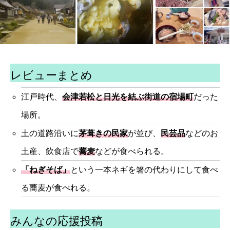
レビューまとめ
江戸時代、
会津若松と日光を結ぶ街道の宿場町
だった
場所。
土の道路沿いに
茅葺きの民家
が並び、
民芸品
などのお
土産、飲食店で
蕎麦
などが食べられる。
「ねぎそば」
という一本ネギを箸の代わりにして食べ
る蕎麦が食べれる。
みんなの応援投稿