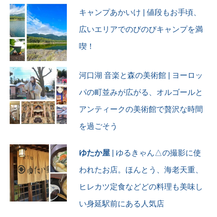
#nikonz6ii
キャンプあかいけ | 値段もお手頃、
#nikonphotography
広いエリアでのびのびキャンプを満
#tamron #tamronlens
#tamron2875
喫！
#tamron2875f28
#tamron2875g2
#新潟カメラ部 #新潟写真部
河口湖 音楽と森の美術館 | ヨーロッ
#写真好きな人と繋がりたい
#カメラ好きな人と繋がりた
パの町並みが広がる、オルゴールと
い
アンティークの美術館で贅沢な時間
を過ごそう
ゆたか屋
| ゆるきゃん△の撮影に使
われたお店。ほんとう、海老天重、
ヒレカツ定食などどの料理も美味し
い身延駅前にある人気店