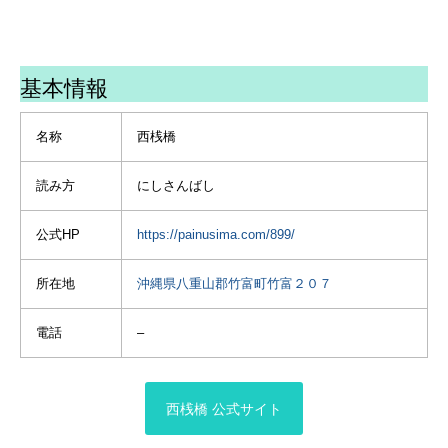
に沢山の蝶々も集まってま
レンタルサイクルで十分
した💕まさに楽園🤗琉球の
時代からこんな風景が保た
今回の旅はドローン空撮に
れてきたのかな🥰集落を散
挑戦した
基本情報
策しているとどこからか三
線の音色が聞こえてきてヒ
竹富島、波照間島、西表島
ーリング効果も抜群でした
で撮影申請してたけど、天
名称
西桟橋
🎶
気のコンディションが良か
．
ったのが竹富島に行ったと
読み方
にしさんばし
．
きだけだったので、ほぼ竹
#沖縄 #竹富島 #花が好き #
富島の映像となった
集落 #はなまっぷ #蝶々 #お
公式HP
https://painusima.com/899/
とな旅プレミアム #アトリ
撮った素材をiMovieで繋い
ーチで応援 #okinawa
でみたよ
所在地
沖縄県八重山郡竹富町竹富２０７
#taketomiisland
#flowerstagram #butterfly
・
電話
–
#okinawa_love
・
・
#竹富島 #石垣島 #竹富島観
西桟橋 公式サイト
光 #西桟橋 #日本の風景 #日
本の絶景 #絶景事典 #drone