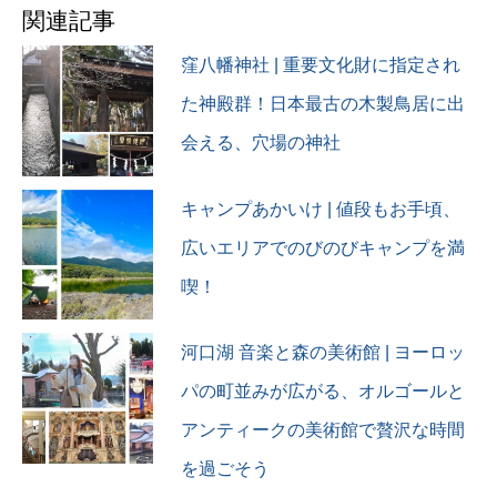
#ドローン #ドローン空撮 #
関連記事
ドローン初心者
#dronephotography
窪八幡神社 | 重要文化財に指定され
#dronevideo #imovie
た神殿群！日本最古の木製鳥居に出
#japantravel
#japantravelphoto #okinawa
会える、穴場の神社
#photography
#naturephotography
#beach #japantrip
キャンプあかいけ | 値段もお手頃、
#dronestagram #離島 #離島
広いエリアでのびのびキャンプを満
旅行 #夫婦旅行 #夫婦旅
#taketomiisland
喫！
#japanphoto #アトリーチで
応援
河口湖 音楽と森の美術館 | ヨーロッ
パの町並みが広がる、オルゴールと
アンティークの美術館で贅沢な時間
を過ごそう