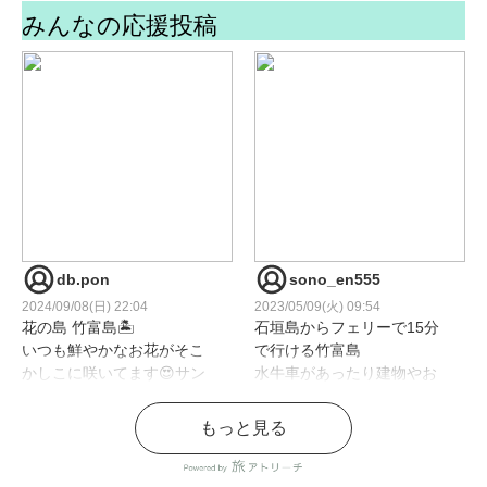
みんなの応援投稿
db.pon
sono_en555
2024/09/08(日) 22:04
2023/05/09(火) 09:54
花の島 竹富島🏝️
石垣島からフェリーで15分
いつも鮮やかなお花がそこ
で行ける竹富島
かしこに咲いてます😍サン
水牛車があったり建物やお
ゴ石灰岩を積み上げた屋敷
墓が独特で旅行きた感がす
囲いにはニトベカズラが巻
ごい
もっと見る
き付いててちょうど満開🎊
小さな島なので観光がしや
香りに引き寄せられるよう
すい島