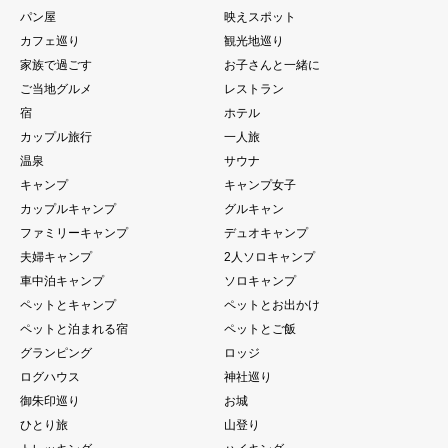
パン屋
映えスポット
カフェ巡り
観光地巡り
家族で過ごす
お子さんと一緒に
ご当地グルメ
レストラン
宿
ホテル
カップル旅行
一人旅
温泉
サウナ
キャンプ
キャンプ女子
カップルキャンプ
グルキャン
ファミリーキャンプ
デュオキャンプ
夫婦キャンプ
2人ソロキャンプ
車中泊キャンプ
ソロキャンプ
ペットとキャンプ
ペットとお出かけ
ペットと泊まれる宿
ペットとご飯
グランピング
ロッジ
ログハウス
神社巡り
御朱印巡り
お城
ひとり旅
山登り