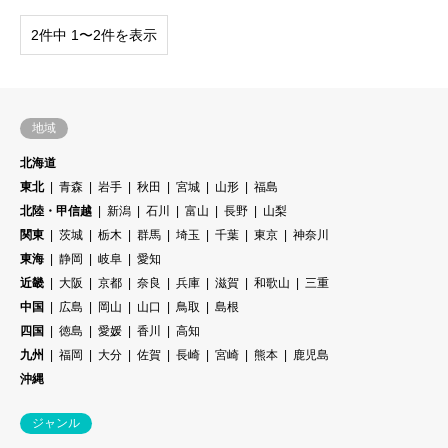
2件中 1〜2件を表示
地域
北海道
東北
青森
岩手
秋田
宮城
山形
福島
北陸・甲信越
新潟
石川
富山
長野
山梨
関東
茨城
栃木
群馬
埼玉
千葉
東京
神奈川
東海
静岡
岐阜
愛知
近畿
大阪
京都
奈良
兵庫
滋賀
和歌山
三重
中国
広島
岡山
山口
鳥取
島根
四国
徳島
愛媛
香川
高知
九州
福岡
大分
佐賀
長崎
宮崎
熊本
鹿児島
沖縄
ジャンル