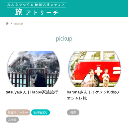
pickup
pickup
tatsuyaさん | Happy家族旅行
harunaさん | イケメンKidsの
オシャレ旅
応援サポーター
観光地巡り
長野
北海道