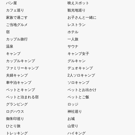
パン屋
映えスポット
カフェ巡り
観光地巡り
家族で過ごす
お子さんと一緒に
ご当地グルメ
レストラン
宿
ホテル
カップル旅行
一人旅
温泉
サウナ
キャンプ
キャンプ女子
カップルキャンプ
グルキャン
ファミリーキャンプ
デュオキャンプ
夫婦キャンプ
2人ソロキャンプ
車中泊キャンプ
ソロキャンプ
ペットとキャンプ
ペットとお出かけ
ペットと泊まれる宿
ペットとご飯
グランピング
ロッジ
ログハウス
神社巡り
御朱印巡り
お城
ひとり旅
山登り
トレッキング
ハイキング