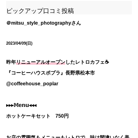
ピックアップ口コミ投稿
＠
mitsu_style_photography
さん
2023/04/09(日)
昨年
リニューアルオープン
したレトロカフェ☕️
『コーヒーハウスポプラ』長野県松本市
@coffeehouse_poplar
▸▸▸𝕄𝕖𝕟𝕦◂◂◂
ホットケーキセット 750円
お店の雰囲気もメニューもレトロで、味は間違いなく美