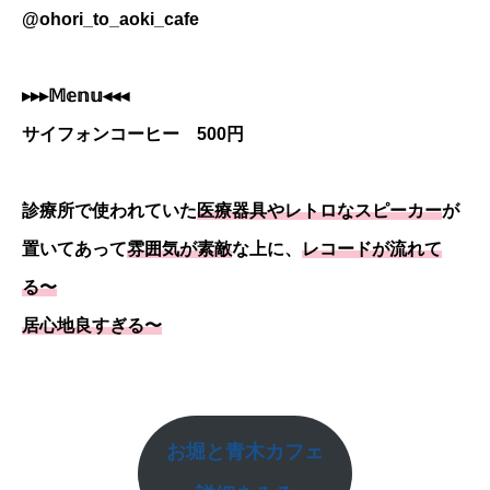
@ohori_to_aoki_cafe
▸▸▸𝕄𝕖𝕟𝕦◂◂◂
サイフォンコーヒー 500円
診療所で使われていた
医療器具やレトロなスピーカー
が
置いてあって
雰囲気が素敵
な上に、
レコードが流れて
る〜
居心地良すぎる〜
お堀と青木カフェ