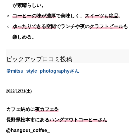
が素晴らしい。
コーヒーの味が濃厚
で美味しく、
スイーツも絶品
。
ゆったりできる空間
でランチや夜の
クラフトビール
も
楽しめる。
ピックアップ口コミ投稿
＠
mitsu_style_photography
さん
2022/12/31(土)
カフェ納めに
夜カフェ☕️
長野県松本市にある
ハングアウトコーヒーさん
@hangout_coffee_