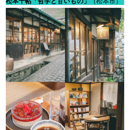
松本十帖「哲学と甘いもの」
（松本市）