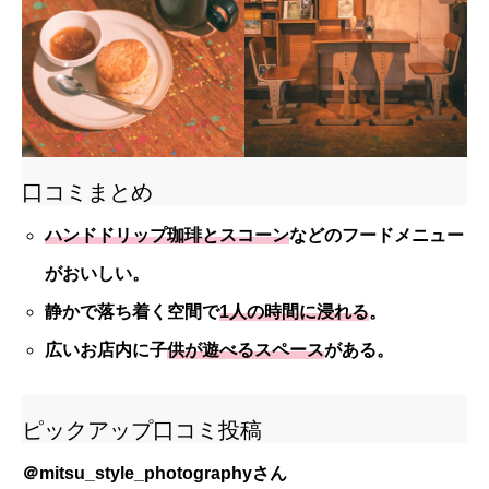
口コミまとめ
ハンドドリップ珈琲とスコーン
などのフードメニュー
がおいしい。
静かで落ち着く空間で
1人の時間に浸れる
。
広いお店内に子
供が遊べるスペース
がある。
ピックアップ口コミ投稿
＠
mitsu_style_photography
さん