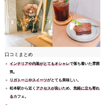
口コミまとめ
インテリアや内装がとてもオシャレ
で落ち着いた雰囲
気。
リガトーニやスイーツ
がとても美味しい。
松本駅から近く
アクセスが良い
ため、
気軽に立ち寄れ
る
カフェ。