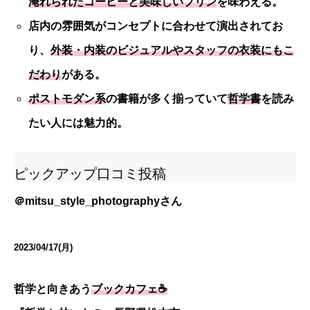
淹れられたコーヒーと美味しいプリン
を味わえる。
店内の雰囲気がコンセプトに合わせて演出されてお
り、
外装・内装のビジュアルやスタッフの衣装にもこ
だわり
がある。
ポストモダン系
の書籍が多く揃っていて
哲学書
を読み
たい人には魅力的。
ピックアップ口コミ投稿
＠
mitsu_style_photography
さん
2023/04/17(月)
哲学と向きあう
ブックカフェ☕️