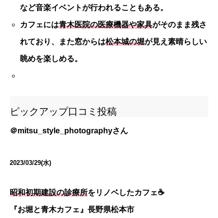
など音楽イベントが行われることもある。
カフェには
青木医院の医療機器や家具
がそのまま残さ
れており、また窓からは
松本城の堀
が見え素晴らしい
眺めを楽しめる。
ピックアップ口コミ投稿
＠
mitsu_style_photography
さん
2023/03/29(水)
昭和初期建設の診療所
をリノベしたカフェ☕️
『お堀と青木カフェ』長野県松本市