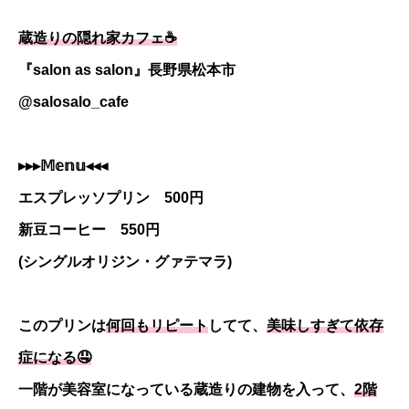
蔵造りの隠れ家カフェ☕️
『salon as salon』長野県松本市
@salosalo_cafe
▸▸▸𝕄𝕖𝕟𝕦◂◂◂
エスプレッソプリン 500円
新豆コーヒー 550円
(シングルオリジン・グァテマラ)
このプリンは
何回もリピート
してて、
美味しすぎて依存
症になる🤤
一階が美容室になっている蔵造りの建物を入って、
2階