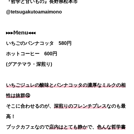
『哲学と甘いもの』長野県松本市
@tetsugakutoamaimono
▸▸▸𝕄𝕖𝕟𝕦◂◂◂
いちごのパンナコッタ 580円
ホットコーヒー 600円
(グアテマラ・深煎り)
いちごジュレの酸味とパンナコッタの濃厚なミルクの相
性は抜群🤤
そこに合わせるのが、
深煎りのフレンチプレス
なのも最
高！
ブックカフェなので
店内はとても静か
で、
色んな哲学書