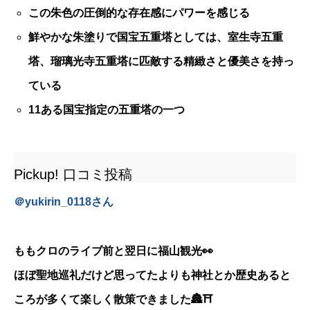
この朱色の圧倒的な存在感にパワーを感じる
鮮やかな朱塗りで国宝五重塔としては、室生寺五重
塔、瑠璃光寺五重塔に匹敵する精緻さと優美さを持っ
ている
11ある国宝指定の五重塔の一つ
Pickup! 口コミ投稿
＠
yukirin_0118
さん
ももクロのライブ前と翌日に福山観光👀
ほぼ聖地巡礼だけど思ってたよりも神社とか歴史あると
ころが多くて楽しく散策できました🏯⛩️