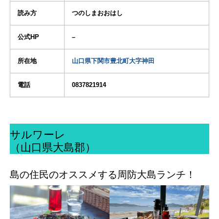
読み方
つのしまおおはし
公式HP
–
所在地
山口県下関市豊北町大字神田
電話
0837821914
サルワーレ
（山口県大島郡）
島の住民のオススメする周防大島ランチ！