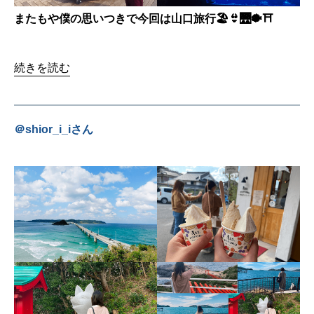
またもや僕の思いつきで今回は山口旅行🏖👙🌉🐡⛩
続きを読む
＠
shior_i_i
さん