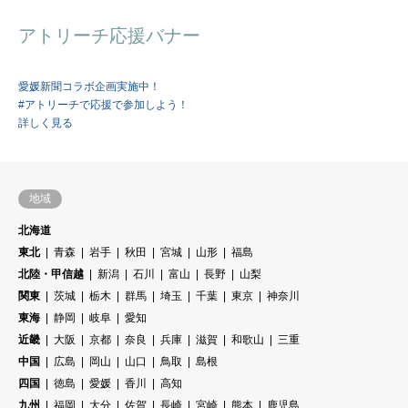
アトリーチ応援バナー
愛媛新聞コラボ企画実施中！
#アトリーチで応援で参加しよう！
詳しく見る
地域
北海道
東北
青森
岩手
秋田
宮城
山形
福島
北陸・甲信越
新潟
石川
富山
長野
山梨
関東
茨城
栃木
群馬
埼玉
千葉
東京
神奈川
東海
静岡
岐阜
愛知
近畿
大阪
京都
奈良
兵庫
滋賀
和歌山
三重
中国
広島
岡山
山口
鳥取
島根
四国
徳島
愛媛
香川
高知
九州
福岡
大分
佐賀
長崎
宮崎
熊本
鹿児島