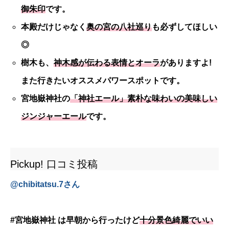
御朱印
です。
本殿だけじゃなく
奥の宮の八社巡り
も必ずしてほしい
◎
樹木も、
神木感が伝わる表情とオーラ
がありますよ!
また行きたいオススメパワースポットです。
宮地嶽神社の
「神社エール」素朴な味わいの美味しい
ジンジャーエール
です。
Pickup! 口コミ投稿
@
chibitatsu.7
さん
#宮地嶽神社 は早朝から行ったけど
十分景色綺麗でいい