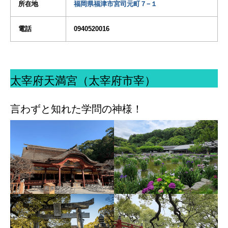
所在地
福岡県福津市宮司元町７−１
電話
0940520016
太宰府天満宮（太宰府市宰）
言わずと知れた学問の神様！