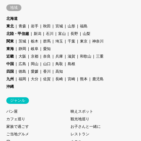
地域
北海道
東北
青森
岩手
秋田
宮城
山形
福島
北陸・甲信越
新潟
石川
富山
長野
山梨
関東
茨城
栃木
群馬
埼玉
千葉
東京
神奈川
東海
静岡
岐阜
愛知
近畿
大阪
京都
奈良
兵庫
滋賀
和歌山
三重
中国
広島
岡山
山口
鳥取
島根
四国
徳島
愛媛
香川
高知
九州
福岡
大分
佐賀
長崎
宮崎
熊本
鹿児島
沖縄
ジャンル
パン屋
映えスポット
カフェ巡り
観光地巡り
家族で過ごす
お子さんと一緒に
ご当地グルメ
レストラン