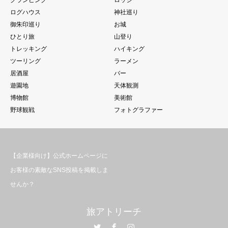
グランピング
ロッジ
ログハウス
神社巡り
御朱印巡り
お城
ひとり旅
山登り
トレッキング
ハイキング
ツーリング
ラーメン
居酒屋
バー
遊園地
天体観測
博物館
美術館
野球観戦
フォトグラファー
【企業様向け】公式ホームページに
お客様の素敵なSNS投稿を掲載しま
せんか？
旅アトリーチ
Twitter
Facebook
Instagram