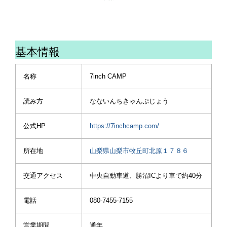
#ハイエース #ハイエース
#キャンプ初心者
でも朝晩、肌寒いくらいで
りました🙏
200系 #ハイエースキャン
#夏キャンプ
無事に我が家の愛犬ゆずも
良き出会いに感謝です✨
プ #山梨 #山梨キャンプ #
#アウトドア#outdoor
キャンプデビューしてきま
このご縁をきっかけに今度
山梨キャンプ場
#山梨キャンプ
した🐶
ソログルでもファミグルで
#7inchcamp #アトリーチ
#7inchcamp
基本情報
も一緒にキャンプ🏕️しま
で応援
#camphack取材
#アポロンtc #ogawa #幕
しょうねー😊
#hinataoutdoor
男 #幕男くろまるち
宜しくお願いしますッ🙇🏻‍♂️
名称
7inch CAMP
#campic掲載
#thearth #thearth_six #ア
#goout
イアンテーブル碧空 #アイ
#サーカスtcdx #テンマク
読み方
なないんちきゃんぷじょう
#campzine掲載希望
アンテーブル碧空jr
デザインサーカスtcdx #サ
#アトリーチで応援
#nagae_factory #キャンプ
ーカスtcdxekal #アイアン
#キャンプ初心者 #キャン
テーブル #アイアンテーブ
公式HP
https://7inchcamp.com/
プギア #キャンプ犬デビュ
ル碧空 #アイアンテーブル
ー #キャンプ好きな人と繋
碧空jr #アイアンテーブル
所在地
山梨県山梨市牧丘町北原１７８６
がりたい #ファミキャン #
連結 #nagae_factory #キ
ファミキャン初心者 #ファ
ャンプ #キャンプギア #キ
交通アクセス
中央自動車道、勝沼ICより車で約40分
ミキャン好きな人と繋がり
ャンプ初心者 #キャンプ好
たい #フレンチブルドッグ
きな人と繋がりたい #キャ
#キャンプ犬 #ハイエース
ンプ道具沼 #キャンプ場 #
電話
080-7455-7155
#ハイエースキャンプ #ハ
山梨キャンプ
イエース200系 #ハイエー
#7inchcamp#アトリーチ
営業期間
通年