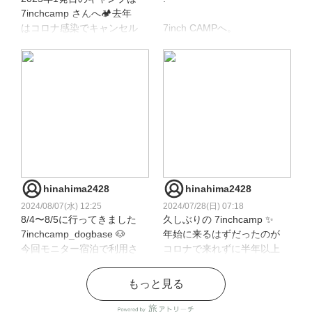
7inchcamp さんへ🏕️去年
はコロナ感染でキャンセル
7inch CAMPへ。
💧今年は年末前にインフル
を克服💪し無事にキャンプ
キャンプ場全体がきれいに
始め✨
整備されていて
随所にオーナーさんの心遣
そしてこれまた素敵な出会
いを感じました。
いもありました✨
生ビール🍺も最高でした！
mu.papa さん
富士山は顔を出してくれま
せんでした…
4泊キャンプ🏕️とは羨まし
リベンジするぞ！
いぃ〜🤤
hinahima2428
hinahima2428
是非またどこかでお会いい
▶︎ 𝘼𝙙𝙫𝙚𝙣𝙩𝙪𝙧𝙚 𝙞𝙨 𝙤𝙪𝙩
2024/08/07(水) 12:25
2024/07/28(日) 07:18
たしましょう🤝✨
𝙩𝙝𝙚𝙧𝙚!
8/4〜8/5に行ってきました
久しぶりの 7inchcamp ✨
7inchcamp_dogbase 🐶
年始に来るはずだったのが
#cave #nerudesignworks
#キャンプ#camp
今回モニター宿泊で利用さ
コロナで来れずに半年以上
#キャンプ #キャンプ初心
#キャンプギア
せて頂きましたッ✨
ぶりに癒されにッ💖
者 #キャンプギア #キャン
#キャンプ好き
とにかく広いサイトでワン
もっと見る
プ好きな人と繋がりたい #
#キャンプ好きな人と繋が
ちゃん連れにはもってこい
あっ💦それと
ソロキャンプ #ソロキャン
りたい
のキャンプ場🏕️この時期
y_j.o0424 さん本当に助か