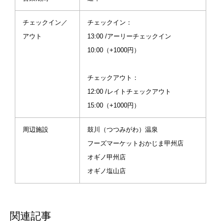
スカスタム #ハイエース好
で応援
きな人と繋がりたい #キャ
チェックイン／
チェックイン：
ンプ場 #山梨キャンプ
#7inchcamp #7inchcamp
アウト
13:00 /アーリーチェックイン
ミチノエキミトミdogbase
10:00（+1000円）
#道の駅みとみ #アトリー
チで応援
チェックアウト：
12:00 /レイトチェックアウト
15:00（+1000円）
周辺施設
鼓川（つつみがわ）温泉
フーズマーケットおかじま甲州店
オギノ甲州店
オギノ塩山店
関連記事