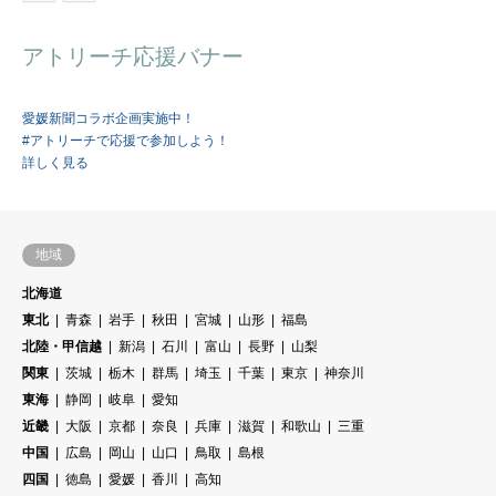
アトリーチ応援バナー
愛媛新聞コラボ企画実施中！
#アトリーチで応援で参加しよう！
詳しく見る
地域
北海道
東北
青森
岩手
秋田
宮城
山形
福島
北陸・甲信越
新潟
石川
富山
長野
山梨
関東
茨城
栃木
群馬
埼玉
千葉
東京
神奈川
東海
静岡
岐阜
愛知
近畿
大阪
京都
奈良
兵庫
滋賀
和歌山
三重
中国
広島
岡山
山口
鳥取
島根
四国
徳島
愛媛
香川
高知