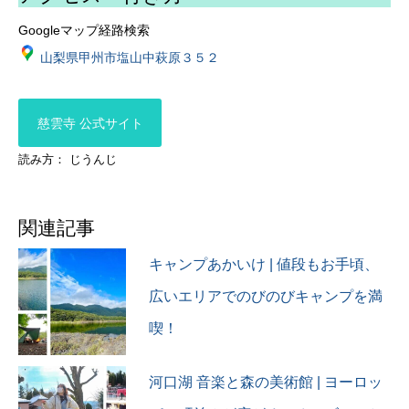
#bestphoto_japan
#慈雲寺
Googleマップ経路検索
#kobecameraclub
#慈雲寺のイトザクラ
#tokyocameraclub
#甲州市
山梨県甲州市塩山中萩原３５２
#mst_photo #ファインダー
#夕暮れ
越しの私の世界
#夕暮れ時
#weekly_landscape_capture
#夕暮れの空
慈雲寺 公式サイト
#japan_right_now
#桜
#sorakataphoto #アトリー
#桜スポット
読み方： じうんじ
チで応援
#桜と菜の花
#japan_beautiful_days
#お寺
#m_v_shotz #team_jp_
#イトザクラ
#甲州市塩山
関連記事
#夕焼け
#夕焼け空
キャンプあかいけ | 値段もお手頃、
#寺
広いエリアでのびのびキャンプを満
#flowers
#アトリーチで応援
喫！
河口湖 音楽と森の美術館 | ヨーロッ