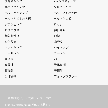
夫婦キャンプ
2人ソロキャンプ
車中泊キャンプ
ソロキャンプ
ペットとキャンプ
ペットとお出かけ
ペットと泊まれる宿
ペットとご飯
グランピング
ロッジ
ログハウス
神社巡り
御朱印巡り
お城
ひとり旅
山登り
トレッキング
ハイキング
ツーリング
ラーメン
居酒屋
バー
遊園地
天体観測
博物館
美術館
野球観戦
フォトグラファー
【企業様向け】公式ホームページに
お客様の素敵なSNS投稿を掲載しま