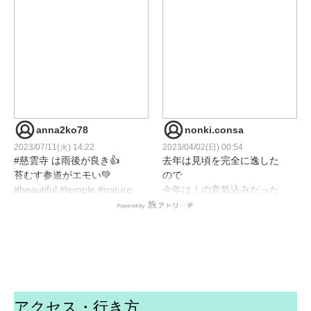
anna2ko78
nonki.consa
2023/07/11(火) 14:22
2023/04/02(日) 00:54
#慈雲寺 は雨後が良き👍
去年は見頃を完全に逸した
苔むす参道がエモい💚
ので
#beautiful #temple #nature
今年は！の意気込みだった
#lovenature #naturebeauty
が
#naturebrilliance
中々タイミング合わず、や
#nb_nature_brilliance
や見頃が終わりになってし
#nagano_japan
まった。
#shiawase_shinshu
#japan_daytime_view
夕方に観るイトザクラも良
#japan_of_insta
いね(^^)
アクセス・行き方
#japantravelphoto