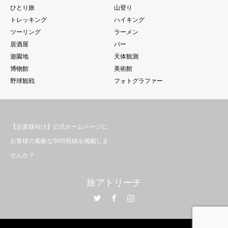
ひとり旅
山登り
トレッキング
ハイキング
ツーリング
ラーメン
居酒屋
バー
遊園地
天体観測
博物館
美術館
野球観戦
フォトグラファー
【企業様向け】公式ホームページに
お客様の素敵なSNS投稿を掲載しま
せんか？
旅アトリーチ
Twitter
Facebook
Instagram