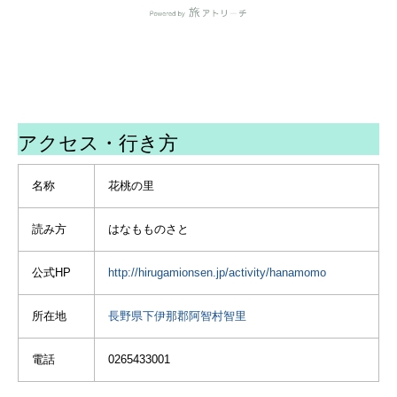
２週間前にここに寄ったと
きは、ほとんど蕾だったけ
ど、すっかり見頃を迎えて
いました。
花桃の下でバイオリンを奏
でる素敵な方がみえたの
アクセス・行き方
で、撮らせて頂きました✨
（５枚目の写真）
名称
花桃の里
#花桃の里
#長野県阿智村
読み方
はなもものさと
#月川温泉
#花桃
#アトリーチで応援
公式HP
http://hirugamionsen.jp/activity/hanamomo
所在地
長野県下伊那郡阿智村智里
電話
0265433001