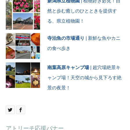
新潟県立植物園
| 植物好き必見！自
然と歩む癒しのひとときを提供す
る、県立植物園！
寺泊魚の市場通り
| 新鮮な魚やカニ
の食べ歩き
南葉高原キャンプ場
| 超穴場絶景キ
ャンプ場！天空の城から見下ろす絶
景の夜景！
アトリーチ応援バナー