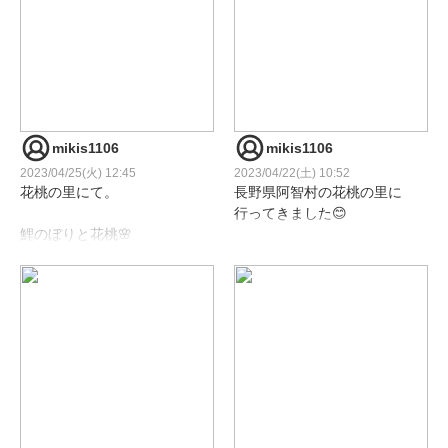
mikis1106
mikis1106
2023/04/25(火) 12:45
2023/04/22(土) 10:52
花桃の里にて。
長野県阿智村の花桃の里に
行ってきました😊
鯉のぼりと花桃🌸
花桃は満開、いいお天気で
#花桃
よかったです。
#鯉のぼり
#花桃の里
毎年来てますが、初めてが
#長野県阿智村
んばって坂を上り、
#月川温泉郷
上から撮影できました😊
#アトリーチで応援
#長野のいいところ
絶景です✨
#花桃の里