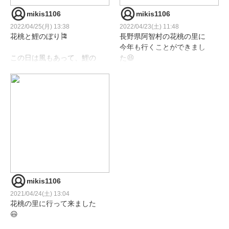
#月川温泉郷
mikis1106
mikis1106
#長野県阿智村
2022/04/25(月) 13:38
2022/04/23(土) 11:48
#アトリーチで応援
花桃と鯉のぼり🎏
長野県阿智村の花桃の里に
今年も行くことができまし
この日は風もあって、鯉の
た😆
ぼりが元気に泳いでくれま
した🤗
今年も少し早く咲いたみた
いです。
#花桃
#鯉のぼり
ほぼ満開になってました。
#花桃と鯉のぼり
#花桃の里
#花桃の里
#長野県阿智村
#長野県阿智村
#月川温泉
#月川温泉
#アトリーチで応援
#アトリーチで応援
mikis1106
2021/04/24(土) 13:04
花桃の里に行って来ました
😃