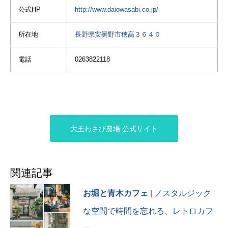
#fever_seasons_summer
着きました。
#japan_daytime_view
公式HP
http://www.daiowasabi.co.jp/
#asi_es_greenworld
モニュメントは👨🏻🍤だと
#japan_of_insta
#gw_green
田植えが済んだ田んぼがキ
思ったって💦
#japantravelphoto
所在地
長野県安曇野市穂高３６４０
#favorite_allgreen_August24
レイだった。
#bestphoto_japan
#total_mygreen
中央アルプスも安曇野から
お土産屋さんには食べたい
#kobecameraclub
#universal_umbrellas
の方がカッコよく見えた😁
電話
0263822118
物がありすぎて
#tokyocameraclub
#total_umbrella
お漬物系、ご飯に混ぜる
#mst_photo #ファインダー
#shiawase_shinshu
全行程588キロ。
系、生わさび...
越しの私の世界 #名もなき
#アトリーチで応援
いっぱい買っちゃったw
写真コンテスト
#アウェイ遠征
#weekly_landscape_capture
#アウェイ観光
‪🍦‬は緑だけど辛くはなくて
#japan_right_now
#大王わさび農場
子供も食べてた
#sorakataphoto #アトリー
大王わさび農場 公式サイト
#長野観光
わさびは辛いけど合う✨️
チで応援
#長野ドライブ
👨🏻はコロッケ食べてたw
#japan_beautiful_days
#わさびソフト
#ソフトクリーム
まぁまぁ人が多かったし目
関連記事
#清流
的は果たしたので
#原風景
農園散策はせずに退散💨
お堀と青木カフェ
| ノスタルジック
#わさび
#アトリーチで応援
な空間で時間を忘れる、レトロカフ
#大王わさび農場 #大王わさ
び #大王庵