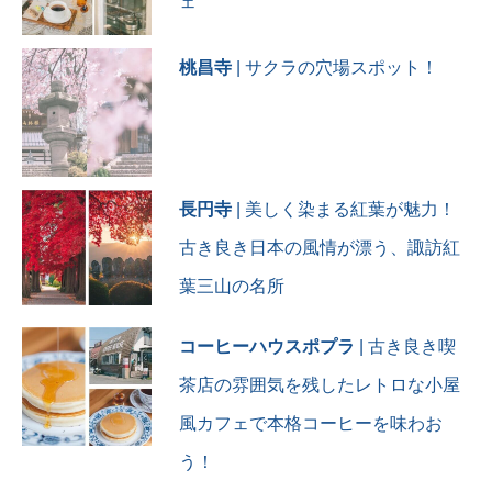
ェ
#長野県安曇野市 #長野県 #
わさびソフト #ワサビ
#わさびソフトクリーム #生
桃昌寺
| サクラの穴場スポット！
わさび #山葵 #わさび
#アトリーチで応援
長円寺
| 美しく染まる紅葉が魅力！
古き良き日本の風情が漂う、諏訪紅
葉三山の名所
コーヒーハウスポプラ
| 古き良き喫
茶店の雰囲気を残したレトロな小屋
風カフェで本格コーヒーを味わお
う！