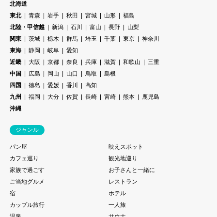
北海道
東北
青森
岩手
秋田
宮城
山形
福島
北陸・甲信越
新潟
石川
富山
長野
山梨
関東
茨城
栃木
群馬
埼玉
千葉
東京
神奈川
東海
静岡
岐阜
愛知
近畿
大阪
京都
奈良
兵庫
滋賀
和歌山
三重
中国
広島
岡山
山口
鳥取
島根
四国
徳島
愛媛
香川
高知
九州
福岡
大分
佐賀
長崎
宮崎
熊本
鹿児島
沖縄
ジャンル
パン屋
映えスポット
カフェ巡り
観光地巡り
家族で過ごす
お子さんと一緒に
ご当地グルメ
レストラン
宿
ホテル
カップル旅行
一人旅
温泉
サウナ