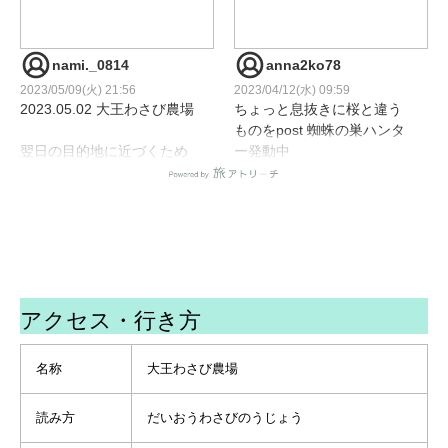
#j_world_jp
フト」を食べた事。
#arty_beanz_community
#Pixels_global
なので食べてみたけど
nami._0814
anna2ko78
#onlyphotos_cf
あれ？昔はツンと来たけど
2023/05/09(火) 21:56
2023/04/12(水) 09:59
#mirror_to_pics
全然来ない。
2023.05.02 大王わさび農場
ちょっと息抜きに桜と違う
#allpics_in_theworld
こんな味だったっけ？
ものをpost 蜘蛛の巣ハンタ
#made_allworld
翌日の目的地に近づくため
ー発動中
#naturelovers_allpics
わさび農園の横を滔々と流
に諏訪へ向かう
#わさびの花 が可憐
#atagwithnoname
れる蓼川は黒澤明監督の
途中で安曇野のわさび農場
#大王わさび農場 にて大好
#asi_es_detodo
『夢』のセットがまだ残っ
へ
物のクモの巣🕸と花をなん
#ssd_August24
ています。
とかからめようと突進して
#scatti_acolori
昔の日本ってこんな風景だ
一時期めっちゃハマってた
靴の中がぐちょぐちょ💦に
#total_nature_japan
ったんだろうなぁと
わさびご飯💓
なりました😅お尻は濡れん
#myplanet_nature
わさびは陽に弱いので黒い
ここでおろしたての美味し
くてよかった😆
#fever_natura
陽除けシートが
アクセス・行き方
いわさびで🍚を
#beautiful #spiderweb
#asi_es_natura
ずらーっと見えます。
食べるために少し並んで無
#nature #lovenature
#vision_natura
そして季節外れの鯉のぼり
事に...💓
#naturebeauty
名称
大王わさび農場
#dm_photolife_nature
が靡いていました。
信州そばも食べたいと思っ
#naturebrilliance
#made_nature_pics
（外国人観光客は喜んでい
てたらセットが🙌🏻
#nb_nature_brilliance
#lory_country
た）
読み方
だいおうわさびのうじょう
お味噌汁も美味しかっ
#nagano_japan
#asi_es_rural
わさびを買って帰宅の途に
た〜〜
#shiawase_shinshu