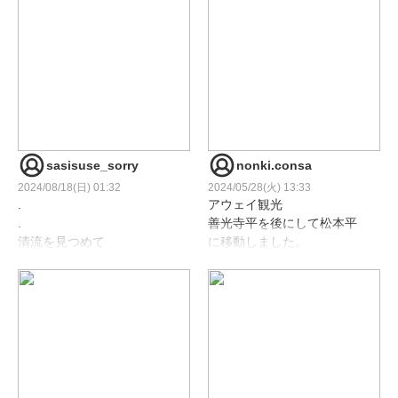
sasisuse_sorry
nonki.consa
2024/08/18(日) 01:32
2024/05/28(火) 13:33
.
アウェイ観光
.
善光寺平を後にして松本平
清流を見つめて
に移動しました。
移動する途中に姨捨PAで善
この日は前日の雨で
光寺平を眺める。（2枚目）
いつもより濁っていまし
た。
約30年ぶりに『大王わさび
.
農園』に来ました。
👳🙏nms
残念ながら前回来た記憶が
.
ほとんどありません。
唯一ある記憶は「わさびソ