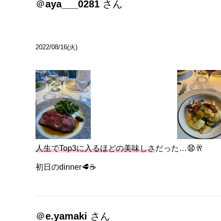
＠
aya___0281
さん
2022/08/16(火)
人生でTop3に入るほどの美味しさ
だった…😧🥂
初日のdinner🥩☕️
＠
e.yamaki
さん