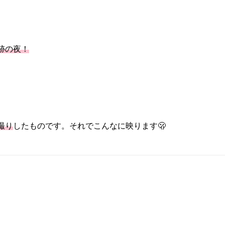
跡の夜！
撮り
したものです。それでこんなに映ります🫢