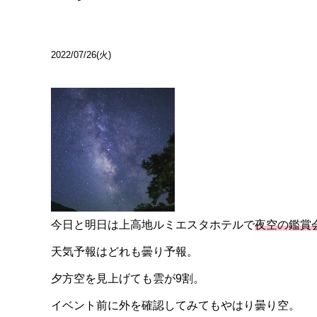
2022/07/26(火)
今日と明日は上高地ルミエスタホテルで
夜空の鑑賞
天気予報はどれも曇り予報。
夕方空を見上げても雲が9割。
イベント前に外を確認してみてもやはり曇り空。