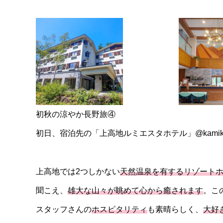
初秋の涼やか長野旅④
初日、宿泊先の「上高地ルミエスタホテル」@kamikochi_l
上高地では2つしかない
天然温泉を有するリゾート
聞こえ、
雄大な山々が眺めて心から癒されます
。こ
スタッフさんの
ホスピタリティ
も素晴らしく、
大好