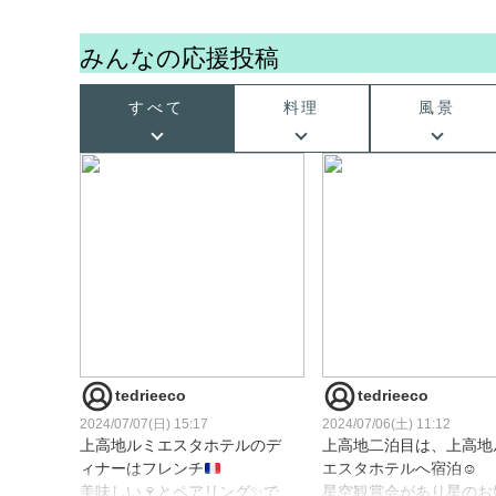
みんなの応援投稿
すべて
料理
風景
tedrieeco
tedrieeco
2024/07/07(日) 15:17
2024/07/06(土) 11:12
上高地ルミエスタホテルのデ
上高地二泊目は、上高地
ィナーはフレンチ
エスタホテルへ宿泊☺️
美味しい🍷とペアリング✨で
星空観賞会があり星のお