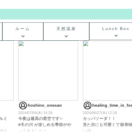
ルーム
天然温泉
Lunch Box
hoshino_onesan
healing_time_in_fo
2024/07/04(木) 14:26
2024/06/27(木) 12:19
ルミ
今夜は最高の星空です✨
カッパソーダ！！
#天の川 が楽しめる季節がや
見た目にも可愛くて😄美
姉さ
ってきました！
い😋