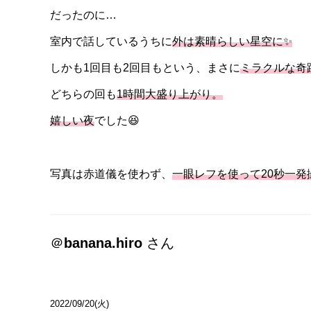
だったのに…
室内で話しているうちに
外は素晴らしい星空に✨
しかも1回目も2回目もという、まさに
ミラクルな奇
どちらの回も
1時間大盛り上がり。
嬉しい夜
でした😆
写真は赤道儀を使わず、
一眼レフを使って20秒一発
＠
banana.hiro
さん
2022/09/20(火)