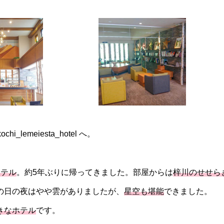
emeiesta_hotel へ。
ホテル
。約5年ぶりに帰ってきました。部屋からは
梓川のせせら
の日の夜はやや雲がありましたが、
星空も堪能
できました。
きなホテル
です。