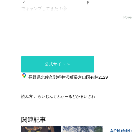
ド
ド
でキャンプしてきた！③
でキャンプしてきました
今回この前購入したニーモ
ヘキサライト エレメントをや
整備も行き届いていてと
っと張れました🏕
綺麗なキャンプ場でした
長野は雨が多くてこんな季節
平日だったのでほぼ貸し
になってしまいましたが‥今
り！！ 周囲はアスレチ
年は冬もキャンプやります❗️
温泉、観光スポット、大
公式サイト ＞
設営もすごく簡単で、貼り
もあって家族連れにも人
方・組み合わせにいろいろイ
理由が分かります。
メージが湧いてくるすごくい
長野県北佐久郡軽井沢町長倉山国有林2129
いテントだと思いました。最
スタッフの方々もとても
後まで迷いましたが、やっぱ
な方ばかりで、皆さん通
り買ってよかったです！
がりに
読み方： らいじんぐふぃーるどかるいざわ
今回はシェルターの中にトレ
何か困った事とかないで
ッキングテントのカンガルー
か⁇とか
関連記事
スタイルで🦘
ソロですか！どこから来
ですか？とか、このテン
ACN信州