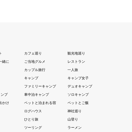
ト
カフェ巡り
観光地巡り
一緒に
ご当地グルメ
レストラン
カップル旅行
一人旅
キャンプ
キャンプ女子
ファミリーキャンプ
デュオキャンプ
ャンプ
車中泊キャンプ
ソロキャンプ
出かけ
ペットと泊まれる宿
ペットとご飯
ログハウス
神社巡り
ひとり旅
山登り
ツーリング
ラーメン