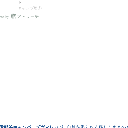
ド
キャンプ場①
！①
整備がいきとどいていてめち
ても
ゃくちゃ綺麗なキャンプ場

家の様なタイプのタタンカ
切
ックや
常設テントでスノーピークと
自然
コールマン、キャプテンスタ
気の
ッグがずらり
#スノーピーク
素敵
#コールマン
りす
#キャプテンスタッグ
#アトリーチで応援
す
たん
ト僕
 伊那谷キャンパーズヴィレッジ
| 自然を限りなく残したままの