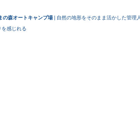
さまの森オートキャンプ場
| 自然の地形をそのまま活かした管理
らで
20セ
りを感じれる
ペグ
す笑
いき
ール
がり