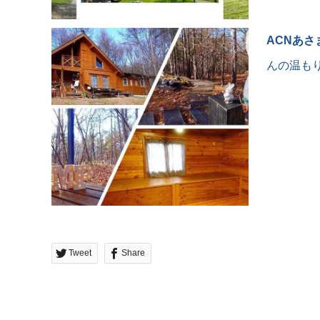
#ヘキサライトエレメント
ンプ場の方に、
#冬キャンプ
ACNあ
#薪ストーブ
いやいやまだまだこれか
#薪ストーブキャンプ
すよ！冬になると地面も
んの温も
#カンガルースタイル
ンチ〜凍りますので鍛造
#軽井沢
じゃないと全て曲がりま
#軽井沢キャンプ
#キャンプ好きな人と繋がり
とおっしゃってました笑
たい
またいろいろアップして
#アトリーチで応援
ます⤴️ #軽井沢
#軽井沢キャンプ
#軽井沢キャンプ場
#軽井沢ライジングフィ
ドさん
#秋キャンプ
#冬キャンプ
Tweet
Share
#キャンプ好きな人と繋
たい
#アトリーチで応援