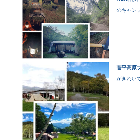
モンベルのテント、オレンジ
も持ってるんですよ〜い
色があってます。
すよね〜！とか、気さく
のキャン
をかけて頂いて、人的に
同じく最近買った薪ストーブ
ても気持ちのいい環境だ
をさっそく導入しました🔥
感じました。
こんな環境で仕事したい
またそちらのレビューも後ほ
ど。
この季節は虫もいないの
ても快適です。
だいたいアイテムも揃ったけ
ど、
登山客とかで慣れてるの
菅平高原
動物もけっこう間近で見
がきれい
テントに合わせる無骨なファ
ます。
ニチャーとか欲しいなぁ〜と
か思ったり。
ただ、避暑地だけあって
季節でも夜は氷点下にな
物欲、尽きません‥笑
でそれなりの装備が必要
す。朝方には車もパキパ
#にーも
した。
#ニーモ
#ニーモヘキサライト
秋キャンプというかもう
#ニーモヘキサライト6p
ャンプですね。というと