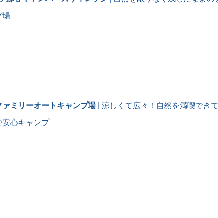
いで
に声
プ場
もと
なと
な〜
でと
か、
ファミリーオートキャンプ場
| 涼しくて広々！自然を満喫でき
られ
で安心キャンプ
この
るの
で
キで
冬キ
キャ