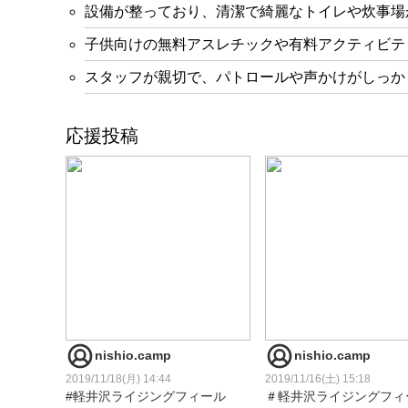
設備が整っており、清潔で綺麗なトイレや炊事場
子供向けの無料アスレチックや有料アクティビテ
スタッフが親切で、パトロールや声かけがしっか
応援投稿
nishio.camp
nishio.camp
2019/11/18(月) 14:44
2019/11/16(土) 15:18
#軽井沢ライジングフィール
＃軽井沢ライジングフィ