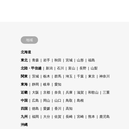
地域
北海道
東北
青森
岩手
秋田
宮城
山形
福島
北陸・甲信越
新潟
石川
富山
長野
山梨
関東
茨城
栃木
群馬
埼玉
千葉
東京
神奈川
東海
静岡
岐阜
愛知
近畿
大阪
京都
奈良
兵庫
滋賀
和歌山
三重
中国
広島
岡山
山口
鳥取
島根
四国
徳島
愛媛
香川
高知
九州
福岡
大分
佐賀
長崎
宮崎
熊本
鹿児島
沖縄