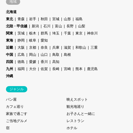
地域
北海道
東北
青森
岩手
秋田
宮城
山形
福島
北陸・甲信越
新潟
石川
富山
長野
山梨
関東
茨城
栃木
群馬
埼玉
千葉
東京
神奈川
東海
静岡
岐阜
愛知
近畿
大阪
京都
奈良
兵庫
滋賀
和歌山
三重
中国
広島
岡山
山口
鳥取
島根
四国
徳島
愛媛
香川
高知
九州
福岡
大分
佐賀
長崎
宮崎
熊本
鹿児島
沖縄
ジャンル
パン屋
映えスポット
カフェ巡り
観光地巡り
家族で過ごす
お子さんと一緒に
ご当地グルメ
レストラン
宿
ホテル