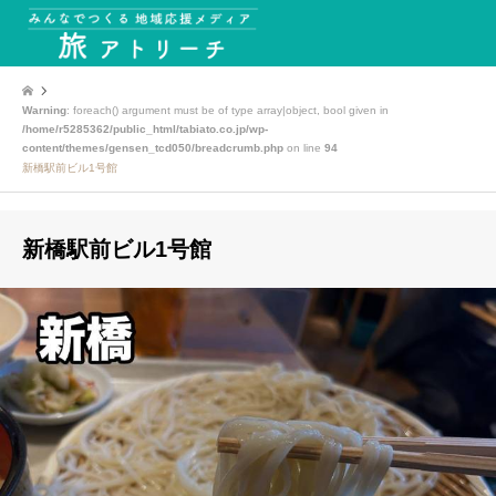
Warning
: foreach() argument must be of type array|object, bool given in
/home/r5285362/public_html/tabiato.co.jp/wp-
content/themes/gensen_tcd050/breadcrumb.php
on line
94
新橋駅前ビル1号館
新橋駅前ビル1号館