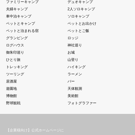
ファミリーキャンプ
デュオキャンプ
夫婦キャンプ
2人ソロキャンプ
車中泊キャンプ
ソロキャンプ
ペットとキャンプ
ペットとお出かけ
ペットと泊まれる宿
ペットとご飯
グランピング
ロッジ
ログハウス
神社巡り
御朱印巡り
お城
ひとり旅
山登り
トレッキング
ハイキング
ツーリング
ラーメン
居酒屋
バー
遊園地
天体観測
博物館
美術館
野球観戦
フォトグラファー
【企業様向け】公式ホームページに