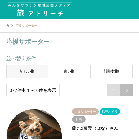
応援サポーター
応援サポーター
並べ替え条件
新しい順
古い順
閲覧数順
372件中 1〜10件を表示


応援サポーター
観光地巡り
群馬
蘭丸&葉愛（はな）さん