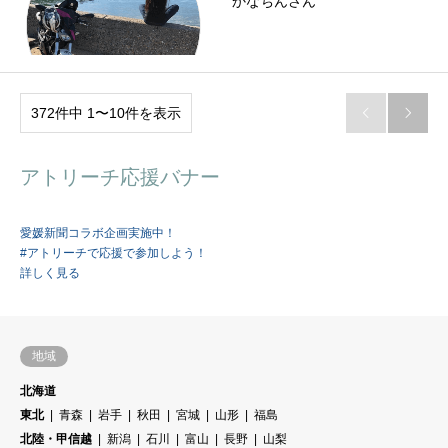
かなちんさん
372件中 1〜10件を表示


アトリーチ応援バナー
愛媛新聞コラボ企画実施中！
#アトリーチで応援で参加しよう！
詳しく見る
地域
北海道
東北
青森
岩手
秋田
宮城
山形
福島
北陸・甲信越
新潟
石川
富山
長野
山梨