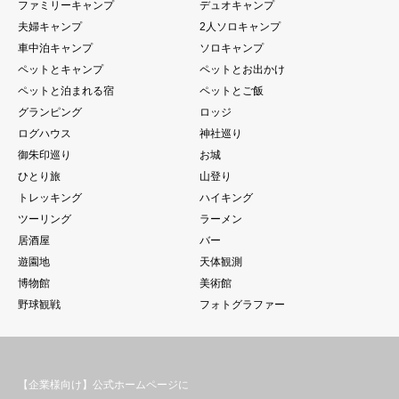
ファミリーキャンプ
デュオキャンプ
夫婦キャンプ
2人ソロキャンプ
車中泊キャンプ
ソロキャンプ
ペットとキャンプ
ペットとお出かけ
ペットと泊まれる宿
ペットとご飯
グランピング
ロッジ
ログハウス
神社巡り
御朱印巡り
お城
ひとり旅
山登り
トレッキング
ハイキング
ツーリング
ラーメン
居酒屋
バー
遊園地
天体観測
博物館
美術館
野球観戦
フォトグラファー
【企業様向け】公式ホームページに