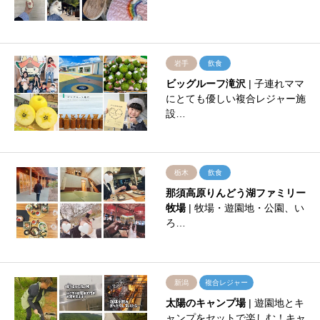
岩手
飲食
ビッグルーフ滝沢
| 子連れママ
にとても優しい複合レジャー施
設…
栃木
飲食
那須高原りんどう湖ファミリー
牧場
| 牧場・遊園地・公園、い
ろ…
新潟
複合レジャー
太陽のキャンプ場
| 遊園地とキ
ャンプをセットで楽しむ！キャ