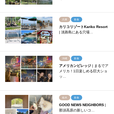
兵庫
飲食
カリコリゾートKariko Resort
| 淡路島にある穴場…
沖縄
飲食
アメリカンビレッジ
| まるでア
メリカ！1日楽しめる巨大ショ
ッ…
栃木
飲食
GOOD NEWS NEIGHBORS
|
那須高原の新しいコ…