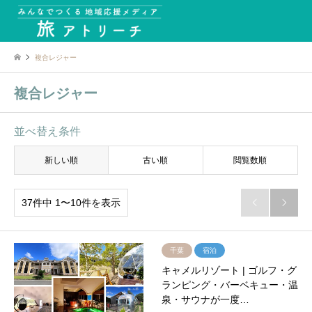
複合レジャー
複合レジャー
並べ替え条件
新しい順
古い順
閲覧数順
37件中 1〜10件を表示


千葉
宿泊
キャメルリゾート | ゴルフ・グ
ランピング・バーベキュー・温
泉・サウナが一度…