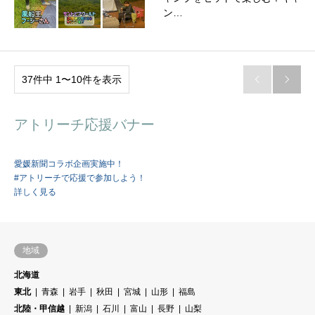
ン…
37件中 1〜10件を表示


アトリーチ応援バナー
愛媛新聞コラボ企画実施中！
#アトリーチで応援で参加しよう！
詳しく見る
地域
北海道
東北
青森
岩手
秋田
宮城
山形
福島
北陸・甲信越
新潟
石川
富山
長野
山梨