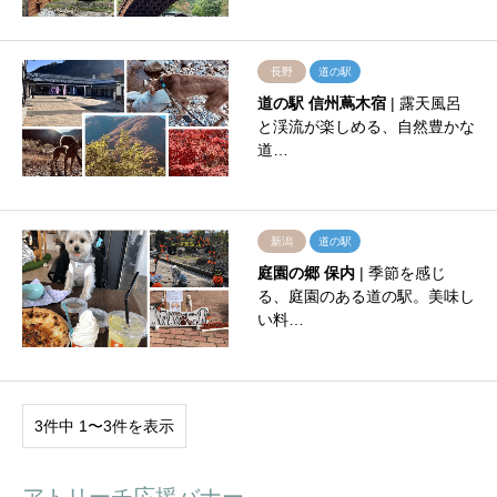
長野
道の駅
道の駅 信州蔦木宿
| 露天風呂
と渓流が楽しめる、自然豊かな
道…
新潟
道の駅
庭園の郷 保内
| 季節を感じ
る、庭園のある道の駅。美味し
い料…
3件中 1〜3件を表示
アトリーチ応援バナー