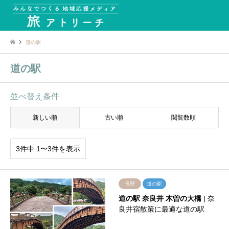
道の駅
道の駅
並べ替え条件
新しい順
古い順
閲覧数順
3件中 1〜3件を表示
長野
道の駅
道の駅 奈良井 木曽の大橋
| 奈
良井宿散策に最適な道の駅