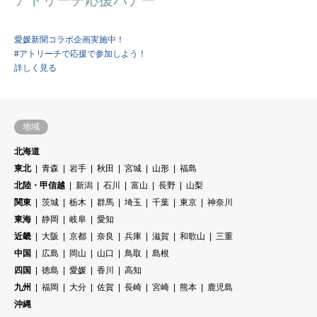
愛媛新聞コラボ企画実施中！
#アトリーチで応援で参加しよう！
詳しく見る
地域
北海道
東北
青森
岩手
秋田
宮城
山形
福島
北陸・甲信越
新潟
石川
富山
長野
山梨
関東
茨城
栃木
群馬
埼玉
千葉
東京
神奈川
東海
静岡
岐阜
愛知
近畿
大阪
京都
奈良
兵庫
滋賀
和歌山
三重
中国
広島
岡山
山口
鳥取
島根
四国
徳島
愛媛
香川
高知
九州
福岡
大分
佐賀
長崎
宮崎
熊本
鹿児島
沖縄