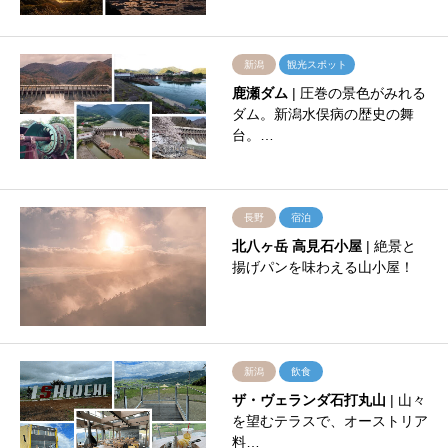
新潟
観光スポット
鹿瀬ダム
| 圧巻の景色がみれる
ダム。新潟水俣病の歴史の舞
台。…
長野
宿泊
北八ヶ岳 高見石小屋
| 絶景と
揚げパンを味わえる山小屋！
新潟
飲食
ザ・ヴェランダ石打丸山
| 山々
を望むテラスで、オーストリア
料…