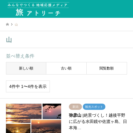
山
山
並べ替え条件
新しい順
古い順
閲覧数順
4件中 1〜4件を表示
新潟
観光スポット
弥彦山
|絶景づくし！越後平野
に広がる水田鏡や佐渡ヶ島、日
本海…