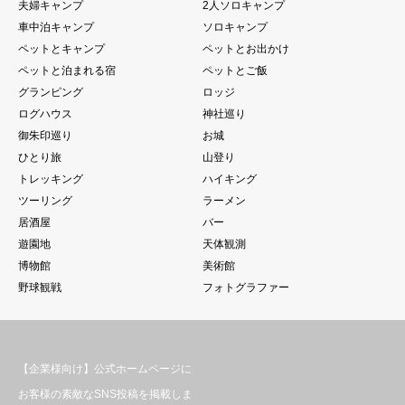
夫婦キャンプ
2人ソロキャンプ
車中泊キャンプ
ソロキャンプ
ペットとキャンプ
ペットとお出かけ
ペットと泊まれる宿
ペットとご飯
グランピング
ロッジ
ログハウス
神社巡り
御朱印巡り
お城
ひとり旅
山登り
トレッキング
ハイキング
ツーリング
ラーメン
居酒屋
バー
遊園地
天体観測
博物館
美術館
野球観戦
フォトグラファー
【企業様向け】公式ホームページに
お客様の素敵なSNS投稿を掲載しま