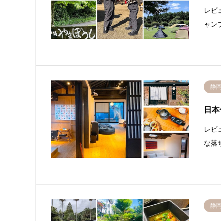
レビ
ャン
静
日本色
レビ
な落
静