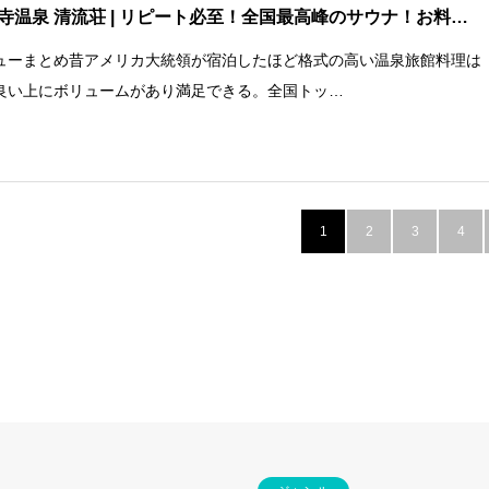
寺温泉 清流荘
| リピート必至！全国最高峰のサウナ！お料…
ューまとめ昔アメリカ大統領が宿泊したほど格式の高い温泉旅館料理は
良い上にボリュームがあり満足できる。全国トッ…
1
2
3
4