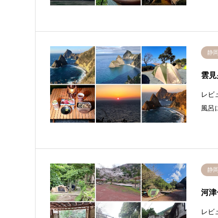
静
雲見
レビ
風呂
静
河津
レビ