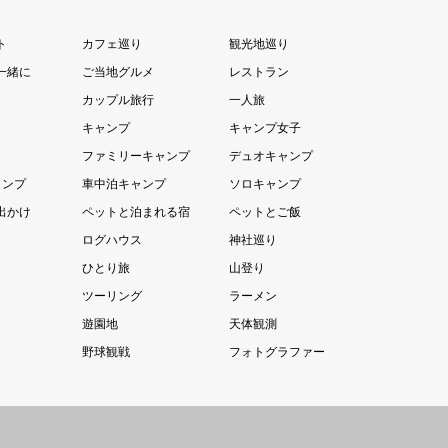
ト
カフェ巡り
観光地巡り
一緒に
ご当地グルメ
レストラン
カップル旅行
一人旅
キャンプ
キャンプ女子
ファミリーキャンプ
デュオキャンプ
ャンプ
車中泊キャンプ
ソロキャンプ
出かけ
ペットと泊まれる宿
ペットとご飯
ログハウス
神社巡り
ひとり旅
山登り
ツーリング
ラーメン
遊園地
天体観測
野球観戦
フォトグラファー