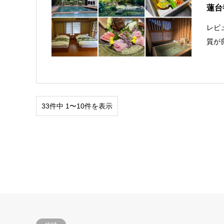
蓮台
レビ
質が
33件中 1〜10件を表示