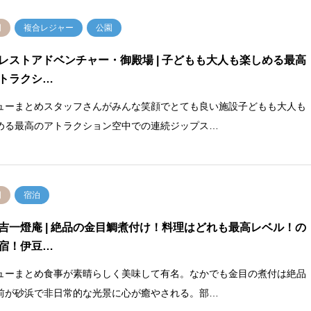
岡
複合レジャー
公園
レストアドベンチャー・御殿場 | 子どもも大人も楽しめる最高
トラクシ…
ューまとめスタッフさんがみんな笑顔でとても良い施設子どもも大人も
める最高のアトラクション空中での連続ジップス…
岡
宿泊
吉一燈庵 | 絶品の金目鯛煮付け！料理はどれも最高レベル！の
宿！伊豆…
ューまとめ食事が素晴らしく美味して有名。なかでも金目の煮付は絶品
前が砂浜で非日常的な光景に心が癒やされる。部…