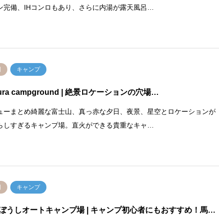
ン完備、IHコンロもあり、さらに内湯が露天風呂…
岡
キャンプ
ura campground
| 絶景ロケーションの穴場…
ューまとめ綺麗な富士山、真っ赤な夕日、夜景、星空とロケーションが
らしすぎるキャンプ場。直火ができる貴重なキャ…
岡
キャンプ
ぼうしオートキャンプ場
| キャンプ初心者にもおすすめ！馬…