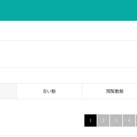
古い順
閲覧数順
1
2
3
4