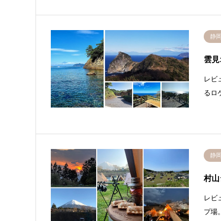
静
雲見
レビ
るロ
静
村山
レビ
プ場