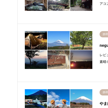
アコ
静
neg
レビ
素晴
静
やま