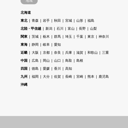
地域
北海道
東北
青森
岩手
秋田
宮城
山形
福島
北陸・甲信越
新潟
石川
富山
長野
山梨
関東
茨城
栃木
群馬
埼玉
千葉
東京
神奈川
東海
静岡
岐阜
愛知
近畿
大阪
京都
奈良
兵庫
滋賀
和歌山
三重
中国
広島
岡山
山口
鳥取
島根
四国
徳島
愛媛
香川
高知
九州
福岡
大分
佐賀
長崎
宮崎
熊本
鹿児島
沖縄