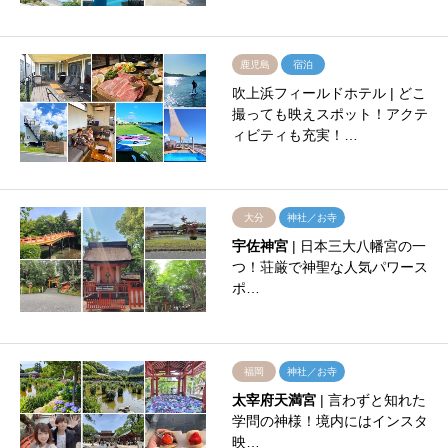
鹿児島
宿泊
吹上浜フィールドホテル | どこ
撮っても映えスポット！アクテ
ィビティも充実！…
大分
神社／お寺
宇佐神宮
| 日本三大八幡宮の一
つ！荘厳で神聖な人気パワース
ポ…
福岡
神社／お寺
太宰府天満宮
| 言わずと知れた
学問の神様！境内にはインスタ
映…