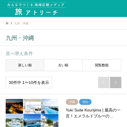
九州・沖縄
九州・沖縄
並べ替え条件
新しい順
古い順
閲覧数順
30件中 1〜10件を表示


沖縄
宿泊
Yuki Suite Kourijima | 最高の一
言！エメラルドブルーの…