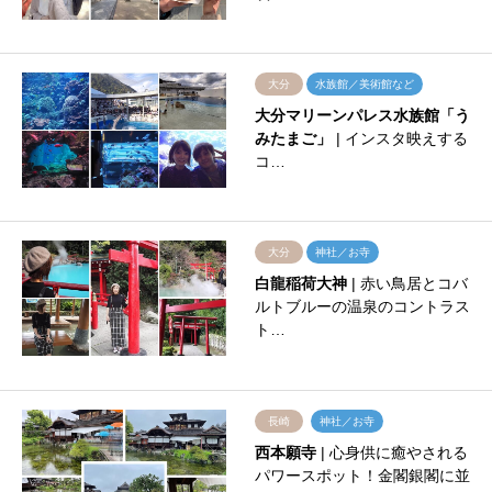
大分
水族館／美術館など
大分マリーンパレス水族館「う
みたまご」
| インスタ映えする
コ…
大分
神社／お寺
白龍稲荷大神
| 赤い鳥居とコバ
ルトブルーの温泉のコントラス
ト…
長崎
神社／お寺
西本願寺
| 心身供に癒やされる
パワースポット！金閣銀閣に並