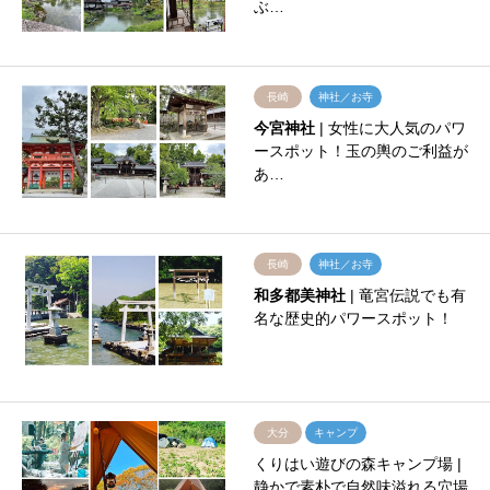
ぶ…
長崎
神社／お寺
今宮神社
| 女性に大人気のパワ
ースポット！玉の輿のご利益が
あ…
長崎
神社／お寺
和多都美神社
| 竜宮伝説でも有
名な歴史的パワースポット！
大分
キャンプ
くりはい遊びの森キャンプ場 |
静かで素朴で自然味溢れる穴場