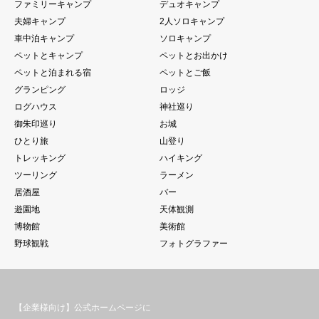
ファミリーキャンプ
デュオキャンプ
夫婦キャンプ
2人ソロキャンプ
車中泊キャンプ
ソロキャンプ
ペットとキャンプ
ペットとお出かけ
ペットと泊まれる宿
ペットとご飯
グランピング
ロッジ
ログハウス
神社巡り
御朱印巡り
お城
ひとり旅
山登り
トレッキング
ハイキング
ツーリング
ラーメン
居酒屋
バー
遊園地
天体観測
博物館
美術館
野球観戦
フォトグラファー
【企業様向け】公式ホームページに