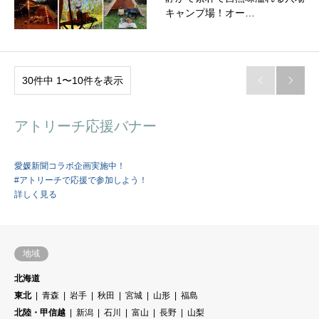
キャンプ場！オー…
30件中 1〜10件を表示


アトリーチ応援バナー
愛媛新聞コラボ企画実施中！
#アトリーチで応援で参加しよう！
詳しく見る
地域
北海道
東北
青森
岩手
秋田
宮城
山形
福島
北陸・甲信越
新潟
石川
富山
長野
山梨