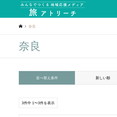
奈良
奈良
並べ替え条件
新しい順
3件中 1〜3件を表示