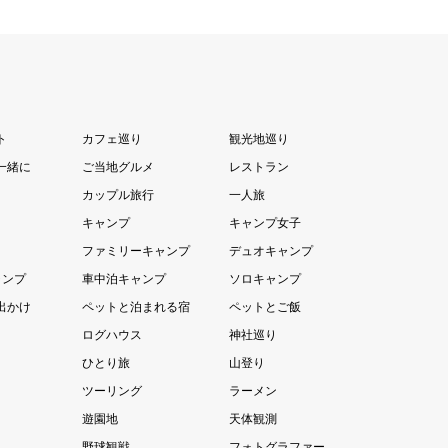
ト
カフェ巡り
観光地巡り
一緒に
ご当地グルメ
レストラン
カップル旅行
一人旅
キャンプ
キャンプ女子
ファミリーキャンプ
デュオキャンプ
ャンプ
車中泊キャンプ
ソロキャンプ
出かけ
ペットと泊まれる宿
ペットとご飯
ログハウス
神社巡り
ひとり旅
山登り
ツーリング
ラーメン
遊園地
天体観測
野球観戦
フォトグラファー