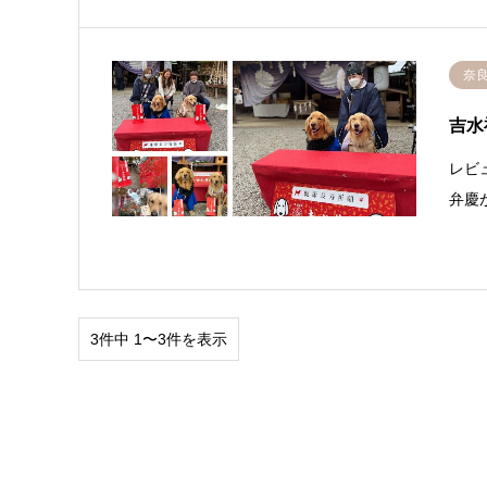
奈
吉水
レビ
弁慶
3件中 1〜3件を表示