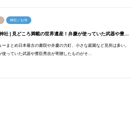
良
神社／お寺
神社
| 見どころ満載の世界遺産！弁慶が使っていた武器や豊…
ューまとめ日本最古の書院や弁慶の力釘、小さな庭園など見所は多い。
が使っていた武器や豊臣秀吉が寄贈したものがそ…