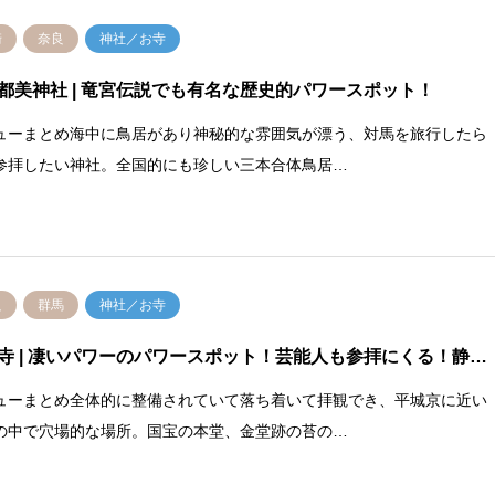
崎
奈良
神社／お寺
都美神社
| 竜宮伝説でも有名な歴史的パワースポット！
ューまとめ海中に鳥居があり神秘的な雰囲気が漂う、対馬を旅行したら
参拝したい神社。全国的にも珍しい三本合体鳥居…
良
群馬
神社／お寺
寺
| 凄いパワーのパワースポット！芸能人も参拝にくる！静…
ューまとめ全体的に整備されていて落ち着いて拝観でき、平城京に近い
の中で穴場的な場所。国宝の本堂、金堂跡の苔の…