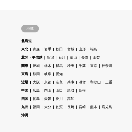
地域
北海道
東北
青森
岩手
秋田
宮城
山形
福島
北陸・甲信越
新潟
石川
富山
長野
山梨
関東
茨城
栃木
群馬
埼玉
千葉
東京
神奈川
東海
静岡
岐阜
愛知
近畿
大阪
京都
奈良
兵庫
滋賀
和歌山
三重
中国
広島
岡山
山口
鳥取
島根
四国
徳島
愛媛
香川
高知
九州
福岡
大分
佐賀
長崎
宮崎
熊本
鹿児島
沖縄