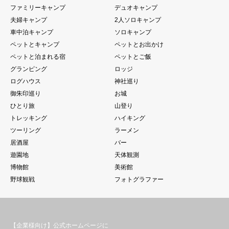
ファミリーキャンプ
デュオキャンプ
夫婦キャンプ
2人ソロキャンプ
車中泊キャンプ
ソロキャンプ
ペットとキャンプ
ペットとお出かけ
ペットと泊まれる宿
ペットとご飯
グランピング
ロッジ
ログハウス
神社巡り
御朱印巡り
お城
ひとり旅
山登り
トレッキング
ハイキング
ツーリング
ラーメン
居酒屋
バー
遊園地
天体観測
博物館
美術館
野球観戦
フォトグラファー
【企業様向け】公式ホームページに