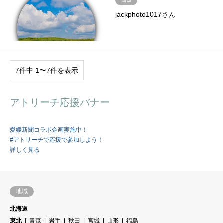
高知
jackphoto1017さん
7件中 1〜7件を表示
アトリーチ応援バナー
愛媛新聞コラボ企画実施中！
#アトリーチで応援で参加しよう！
詳しく見る
地域
北海道
東北
青森
岩手
秋田
宮城
山形
福島