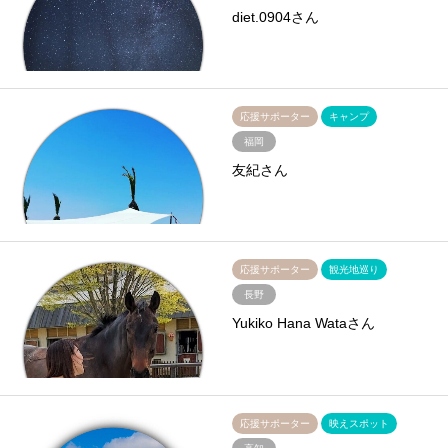
diet.0904さん
応援サポーター
キャンプ
福岡
友紀さん
応援サポーター
観光地巡り
長野
Yukiko Hana Wataさん
応援サポーター
映えスポット