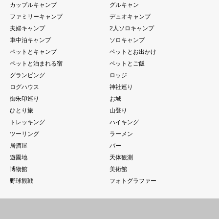
カップルキャンプ
グルキャン
ファミリーキャンプ
デュオキャンプ
夫婦キャンプ
2人ソロキャンプ
車中泊キャンプ
ソロキャンプ
ペットとキャンプ
ペットとお出かけ
ペットと泊まれる宿
ペットとご飯
グランピング
ロッジ
ログハウス
神社巡り
御朱印巡り
お城
ひとり旅
山登り
トレッキング
ハイキング
ツーリング
ラーメン
居酒屋
バー
遊園地
天体観測
博物館
美術館
野球観戦
フォトグラファー