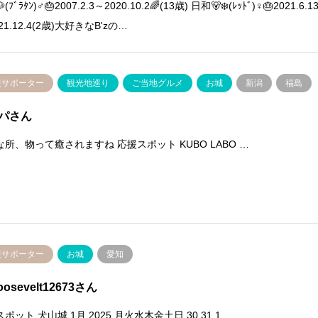
(ﾌﾞﾗﾀﾝ)♂🎂2007.2.3～2020.10.2🌈(13歳) 日和🐻‍❄️(ﾚｯﾄﾞ)♀🎂2021.6.1
021.12.4(2歳)大好きなB'zの…
援サポーター
観光地巡り
ご当地グルメ
お城
新潟
福島
パさん
な所、物って癒されますね 応援スポット KUBO LABO …
援サポーター
お城
愛知
roosevelt12673さん
ポット 犬山城 1月 2025 月火水木金土日 30 31 1 …