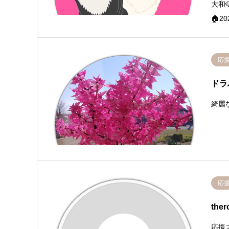
大和🐶
🏠2
応
ドラ
綺麗
応
the
応援ス