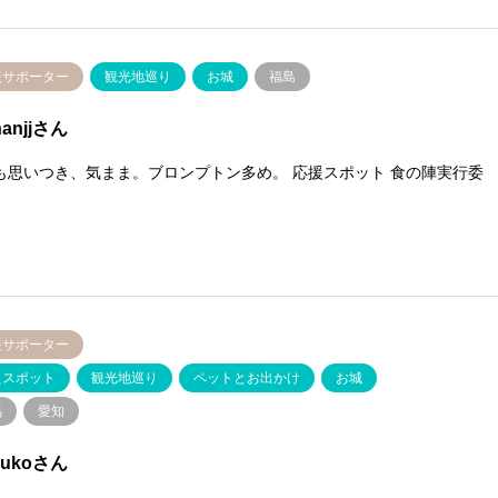
援サポーター
観光地巡り
お城
福島
hanjjさん
も思いつき、気まま。ブロンプトン多め。 応援スポット 食の陣実行委
援サポーター
えスポット
観光地巡り
ペットとお出かけ
お城
馬
愛知
sukoさん