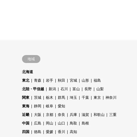
地域
北海道
東北
青森
岩手
秋田
宮城
山形
福島
北陸・甲信越
新潟
石川
富山
長野
山梨
関東
茨城
栃木
群馬
埼玉
千葉
東京
神奈川
東海
静岡
岐阜
愛知
近畿
大阪
京都
奈良
兵庫
滋賀
和歌山
三重
中国
広島
岡山
山口
鳥取
島根
四国
徳島
愛媛
香川
高知