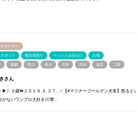
援サポーター
えスポット
観光地巡り
ペットとお出かけ
お城
都
愛媛
富山
香川
兵庫
高知
滋賀
三重
きさん
▷▶︎▷３歳🦮２０１９.５.２７...♂【#マリナーゴールデン犬舎】怒ると
がないワンプロ大好き❤️‍🔥警…