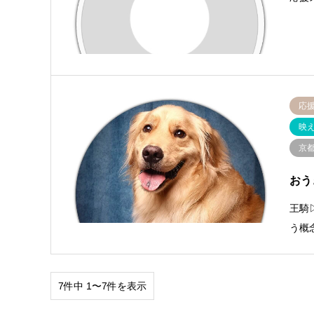
応
映
京
おう
王騎
う概念
7件中 1〜7件を表示