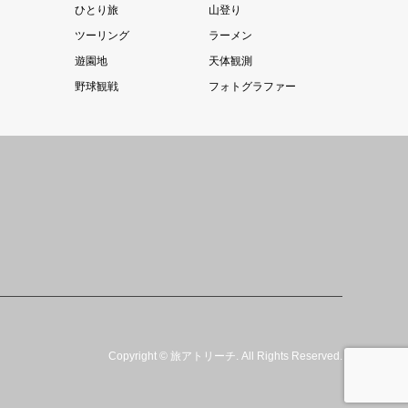
ひとり旅
山登り
ツーリング
ラーメン
遊園地
天体観測
野球観戦
フォトグラファー
Copyright
©
旅アトリーチ
. All Rights Reserved.