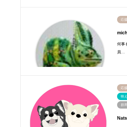
応
mic
何事
員…
応
映
群
Nat