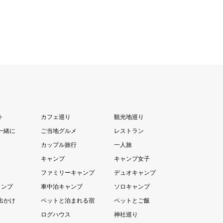
ト
カフェ巡り
観光地巡り
一緒に
ご当地グルメ
レストラン
カップル旅行
一人旅
キャンプ
キャンプ女子
ファミリーキャンプ
デュオキャンプ
ャンプ
車中泊キャンプ
ソロキャンプ
出かけ
ペットと泊まれる宿
ペットとご飯
ログハウス
神社巡り