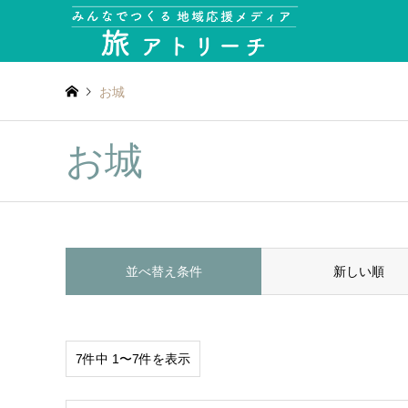
お城
お城
並べ替え条件
新しい順
7件中 1〜7件を表示