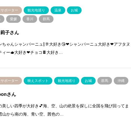
援サポーター
観光地巡り
温泉
お城
島
愛媛
香川
群馬
 莉子さん
ンちゃんシャンパーニュ🍾🥂大好き😘❤シャンパーニュ大好き❤アフタヌ
ティー🫖大好き❤チョコ🍫大好き…
援サポーター
映えスポット
観光地巡り
お城
群馬
沖縄
ponさん
の美しい四季が大好き💕海、空、山の絶景を探しに全国を飛び回ってま
雪山から南の海、青い空、茜色の…