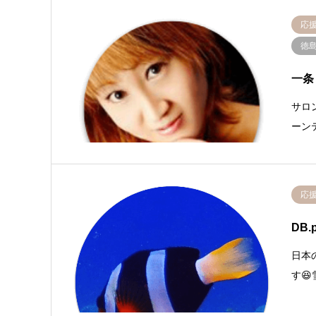
応
徳
一条
サロ
ーン
応
DB.
日本
す