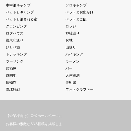
車中泊キャンプ
ソロキャンプ
ペットとキャンプ
ペットとお出かけ
ペットと泊まれる宿
ペットとご飯
グランピング
ロッジ
ログハウス
神社巡り
御朱印巡り
お城
ひとり旅
山登り
トレッキング
ハイキング
ツーリング
ラーメン
居酒屋
バー
遊園地
天体観測
博物館
美術館
野球観戦
フォトグラファー
【企業様向け】公式ホームページに
お客様の素敵なSNS投稿を掲載しま