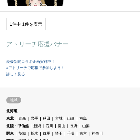
1件中 1件を表示
アトリーチ応援バナー
愛媛新聞コラボ企画実施中！
#アトリーチで応援で参加しよう！
詳しく見る
地域
北海道
東北
青森
岩手
秋田
宮城
山形
福島
北陸・甲信越
新潟
石川
富山
長野
山梨
関東
茨城
栃木
群馬
埼玉
千葉
東京
神奈川